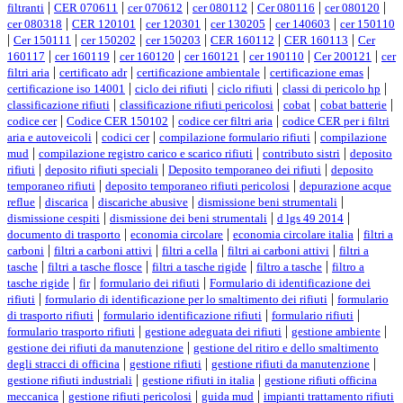
|
|
|
|
|
|
filtranti
CER 070611
cer 070612
cer 080112
Cer 080116
cer 080120
|
|
|
|
|
cer 080318
CER 120101
cer 120301
cer 130205
cer 140603
cer 150110
|
|
|
|
|
|
Cer 150111
cer 150202
cer 150203
CER 160112
CER 160113
Cer
|
|
|
|
|
|
160117
cer 160119
cer 160120
cer 160121
cer 190110
Cer 200121
cer
|
|
|
|
filtri aria
certificato adr
certificazione ambientale
certificazione emas
|
|
|
|
certificazione iso 14001
ciclo dei rifiuti
ciclo rifiuti
classi di pericolo hp
|
|
|
|
classificazione rifiuti
classificazione rifiuti pericolosi
cobat
cobat batterie
|
|
|
codice cer
Codice CER 150102
codice cer filtri aria
codice CER per i filtri
|
|
|
aria e autoveicoli
codici cer
compilazione formulario rifiuti
compilazione
|
|
|
mud
compilazione registro carico e scarico rifiuti
contributo sistri
deposito
|
|
|
rifiuti
deposito rifiuti speciali
Deposito temporaneo dei rifiuti
deposito
|
|
temporaneo rifiuti
deposito temporaneo rifiuti pericolosi
depurazione acque
|
|
|
|
reflue
discarica
discariche abusive
dismissione beni strumentali
|
|
|
dismissione cespiti
dismissione dei beni strumentali
d lgs 49 2014
|
|
|
documento di trasporto
economia circolare
economia circolare italia
filtri a
|
|
|
|
carboni
filtri a carboni attivi
filtri a cella
filtri ai carboni attivi
filtri a
|
|
|
|
tasche
filtri a tasche flosce
filtri a tasche rigide
filtro a tasche
filtro a
|
|
|
tasche rigide
fir
formulario dei rifiuti
Formulario di identificazione dei
|
|
rifiuti
formulario di identificazione per lo smaltimento dei rifiuti
formulario
|
|
|
di trasporto rifiuti
formulario identificazione rifiuti
formulario rifiuti
|
|
|
formulario trasporto rifiuti
gestione adeguata dei rifiuti
gestione ambiente
|
gestione dei rifiuti da manutenzione
gestione del ritiro e dello smaltimento
|
|
|
degli stracci di officina
gestione rifiuti
gestione rifiuti da manutenzione
|
|
gestione rifiuti industriali
gestione rifiuti in italia
gestione rifiuti officina
|
|
|
meccanica
gestione rifiuti pericolosi
guida mud
impianti trattamento rifiuti