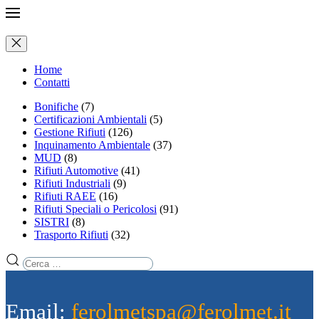
Home
Contatti
Bonifiche
(7)
Certificazioni Ambientali
(5)
Gestione Rifiuti
(126)
Inquinamento Ambientale
(37)
MUD
(8)
Rifiuti Automotive
(41)
Rifiuti Industriali
(9)
Rifiuti RAEE
(16)
Rifiuti Speciali o Pericolosi
(91)
SISTRI
(8)
Trasporto Rifiuti
(32)
Email:
ferolmetspa@ferolmet.it