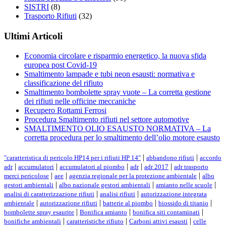
SISTRI
(8)
Trasporto Rifiuti
(32)
Ultimi Articoli
Economia circolare e risparmio energetico, la nuova sfida
europea post Covid-19
Smaltimento lampade e tubi neon esausti: normativa e
classificazione del rifiuto
Smaltimento bombolette spray vuote – La corretta gestione
dei rifiuti nelle officine meccaniche
Recupero Rottami Ferrosi
Procedura Smaltimento rifiuti nel settore automotive
SMALTIMENTO OLIO ESAUSTO NORMATIVA – La
corretta procedura per lo smaltimento dell’olio motore esausto
Tags
|
|
"caratteristica di pericolo HP14 per i rifiuti HP 14"
abbandono rifiuti
accordo
|
|
|
|
|
adr
accumulatori
accumulatori al piombo
adr
adr 2017
adr trasporto
|
|
|
merci pericolose
aee
agenzia regionale per la protezione ambientale
albo
|
|
|
gestori ambientali
albo nazionale gestori ambientali
amianto nelle scuole
|
|
analisi di caratterizzazione rifiuti
analisi rifiuti
autorizzazione integrata
|
|
|
|
ambientale
autorizzazione rifiuti
batterie al piombo
biossido di titanio
|
|
|
bombolette spray esaurite
Bonifica amianto
bonifica siti contaminati
|
|
|
bonifiche ambientali
caratteristiche rifiuto
Carboni attivi esausti
celle