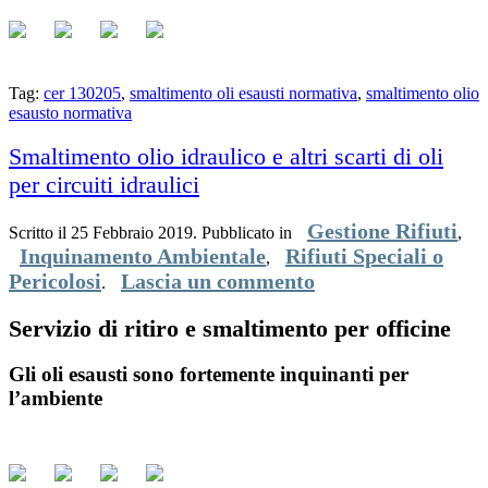
oli esausti in appositi contenitori stagni facendo attenzione a non
mischiarli con altri liquidi.
Tag:
cer 130205
,
smaltimento oli esausti normativa
,
smaltimento olio
esausto normativa
Smaltimento olio idraulico e altri scarti di oli
per circuiti idraulici
Gestione Rifiuti
Scritto il
25 Febbraio 2019
. Pubblicato in
,
Inquinamento Ambientale
Rifiuti Speciali o
,
Pericolosi
Lascia un commento
.
Servizio di ritiro e smaltimento per officine
Gli
oli esausti sono fortemente inquinanti per
l’ambiente