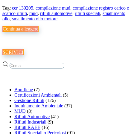
Tag:
cer 130205
,
compilazione mud
,
compilazione registro carico e
scarico rifiuti
,
mud
,
rifiuti automotive
,
rifiuti speciali
,
smaltimento
olio
,
smaltimento olio motore
Continua a leggere
Vuoi maggiori informazioni sui nostri servizi?
SCRIVICI
Categorie Articoli
Bonifiche
(7)
Certificazioni Ambientali
(5)
Gestione Rifiuti
(126)
Inquinamento Ambientale
(37)
MUD
(8)
Rifiuti Automotive
(41)
Rifiuti Industriali
(9)
Rifiuti RAEE
(16)
Rifiuti Speciali o Pericolosi
(91)