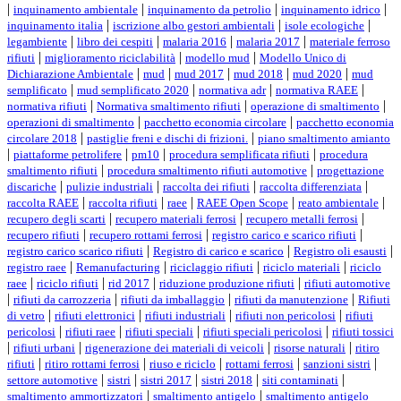
|
|
|
|
inquinamento ambientale
inquinamento da petrolio
inquinamento idrico
|
|
|
inquinamento italia
iscrizione albo gestori ambientali
isole ecologiche
|
|
|
|
legambiente
libro dei cespiti
malaria 2016
malaria 2017
materiale ferroso
|
|
|
rifiuti
miglioramento riciclabilità
modello mud
Modello Unico di
|
|
|
|
|
Dichiarazione Ambientale
mud
mud 2017
mud 2018
mud 2020
mud
|
|
|
|
semplificato
mud semplificato 2020
normativa adr
normativa RAEE
|
|
|
normativa rifiuti
Normativa smaltimento rifiuti
operazione di smaltimento
|
|
operazioni di smaltimento
pacchetto economia circolare
pacchetto economia
|
|
circolare 2018
pastiglie freni e dischi di frizioni.
piano smaltimento amianto
|
|
|
|
piattaforme petrolifere
pm10
procedura semplificata rifiuti
procedura
|
|
smaltimento rifiuti
procedura smaltimento rifiuti automotive
progettazione
|
|
|
|
discariche
pulizie industriali
raccolta dei rifiuti
raccolta differenziata
|
|
|
|
|
raccolta RAEE
raccolta rifiuti
raee
RAEE Open Scope
reato ambientale
|
|
|
recupero degli scarti
recupero materiali ferrosi
recupero metalli ferrosi
|
|
|
recupero rifiuti
recupero rottami ferrosi
registro carico e scarico rifiuti
|
|
|
registro carico scarico rifiuti
Registro di carico e scarico
Registro oli esausti
|
|
|
|
registro raee
Remanufacturing
riciclaggio rifiuti
riciclo materiali
riciclo
|
|
|
|
raee
riciclo rifiuti
rid 2017
riduzione produzione rifiuti
rifiuti automotive
|
|
|
|
rifiuti da carrozzeria
rifiuti da imballaggio
rifiuti da manutenzione
Rifiuti
|
|
|
|
di vetro
rifiuti elettronici
rifiuti industriali
rifiuti non pericolosi
rifiuti
|
|
|
|
pericolosi
rifiuti raee
rifiuti speciali
rifiuti speciali pericolosi
rifiuti tossici
|
|
|
|
rifiuti urbani
rigenerazione dei materiali di veicoli
risorse naturali
ritiro
|
|
|
|
|
rifiuti
ritiro rottami ferrosi
riuso e riciclo
rottami ferrosi
sanzioni sistri
|
|
|
|
|
settore automotive
sistri
sistri 2017
sistri 2018
siti contaminati
|
|
smaltimento ammortizzatori
smaltimento antigelo
smaltimento antigelo