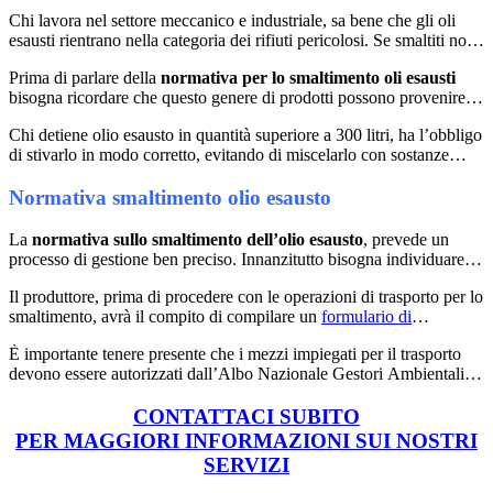
Chi lavora nel settore meccanico e industriale, sa bene che gli oli
esausti rientrano nella categoria dei rifiuti pericolosi. Se smaltiti non
correttamente, potrebbero rivelarsi nocivi per l’uomo e inquinanti
Prima di parlare della
normativa per lo smaltimento oli esausti
per l’ambiente. Al contempo, se trattato con le dovute accortezze,
bisogna ricordare che questo genere di prodotti possono provenire
l’olio esausto può rivelarsi un’ottima risorsa economica in quanto
dagli scarti industriali (in questo caso sono chiari), dalle automobili
può essere rigenerato.
Chi detiene olio esausto in quantità superiore a 300 litri, ha l’obbligo
(scuri) e, tra le altre cose, dagli scarti delle fritture.
di stivarlo in modo corretto, evitando di miscelarlo con sostanze
tossiche per poi cederlo e trasferirlo ad imprese autorizzate alla sua
raccolta ed eliminazione.
Normativa smaltimento olio esausto
La
normativa sullo smaltimento dell’olio esausto
, prevede un
processo di gestione ben preciso. Innanzitutto bisogna individuare il
prodotto tramite un
codice CER
che, come abbiamo già anticipato,
Il produttore, prima di procedere con le operazioni di trasporto per lo
rientra nella lista dei rifiuti pericolosi. Non bisogna mai dimenticare
smaltimento, avrà il compito di compilare un
formulario di
che i rifiuti speciali non pericolosi sono quelli di lavorazione
identificazione del rifiuto
per renderlo tracciabile. La fase di
industriale, artigianale, commerciale, prodotti dalle attività di
È importante tenere presente che i mezzi impiegati per il trasporto
trasporto dei rifiuti industriali nell’impianto di destinazione finale,
recupero e smaltimento dei rifiuti, prodotti dalle attività di
devono essere autorizzati dall’Albo Nazionale Gestori Ambientali.
deve seguire precise disposizioni definite dalla norma di riferimento.
demolizione, costruzione, attività di scarto, mentre i rifiuti speciali
Gli oli esausti non possono essere scaricati nelle acque interne di
In questo caso ci riferiamo al d.lgs. 27 gennaio 1992, n.95 che è la
pericolosi provengono da prodotti di scarto da processi
superficie, in quelle sotterranee, in quelle marine e nelle
CONTATTACI SUBITO
normativa che riguarda proprio la raccolta e lo smaltimento degli oli
chimiciindustriali, prodotti di scarto della raffinazione del petrolio,
canalizzazioni. Chi non osserva i divieti sullo smaltimento oli
usati di natura industriale e
prodotti di scarto derivati dall’attività metallurgica, prodotti di scarto
PER MAGGIORI INFORMAZIONI SUI NOSTRI
esausti, rischia l’arresto fino a due anni o l’ammenda da 2600 a
privata.
dell’industria fotografica, solventi, oli esausti e tanto alto. Lo
SERVIZI
26mila euro.
smaltimento in questo caso specifico prevede la sistemazione degli