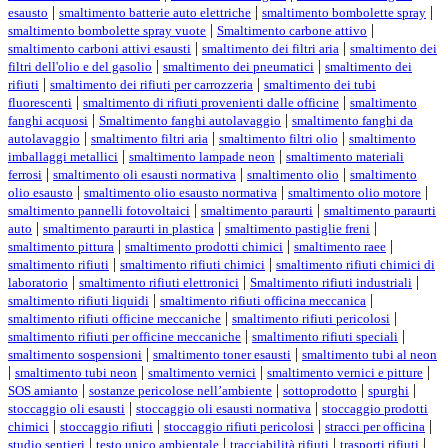
|
|
|
esausto
smaltimento batterie auto elettriche
smaltimento bombolette spray
|
|
smaltimento bombolette spray vuote
Smaltimento carbone attivo
|
|
smaltimento carboni attivi esausti
smaltimento dei filtri aria
smaltimento dei
|
|
filtri dell'olio e del gasolio
smaltimento dei pneumatici
smaltimento dei
|
|
rifiuti
smaltimento dei rifiuti per carrozzeria
smaltimento dei tubi
|
|
fluorescenti
smaltimento di rifiuti provenienti dalle officine
smaltimento
|
|
fanghi acquosi
Smaltimento fanghi autolavaggio
smaltimento fanghi da
|
|
|
autolavaggio
smaltimento filtri aria
smaltimento filtri olio
smaltimento
|
|
imballaggi metallici
smaltimento lampade neon
smaltimento materiali
|
|
|
ferrosi
smaltimento oli esausti normativa
smaltimento olio
smaltimento
|
|
|
olio esausto
smaltimento olio esausto normativa
smaltimento olio motore
|
|
smaltimento pannelli fotovoltaici
smaltimento paraurti
smaltimento paraurti
|
|
|
auto
smaltimento paraurti in plastica
smaltimento pastiglie freni
|
|
|
smaltimento pittura
smaltimento prodotti chimici
smaltimento raee
|
|
smaltimento rifiuti
smaltimento rifiuti chimici
smaltimento rifiuti chimici di
|
|
|
laboratorio
smaltimento rifiuti elettronici
Smaltimento rifiuti industriali
|
|
smaltimento rifiuti liquidi
smaltimento rifiuti officina meccanica
|
|
smaltimento rifiuti officine meccaniche
smaltimento rifiuti pericolosi
|
|
smaltimento rifiuti per officine meccaniche
smaltimento rifiuti speciali
|
|
smaltimento sospensioni
smaltimento toner esausti
smaltimento tubi al neon
|
|
|
|
smaltimento tubi neon
smaltimento vernici
smaltimento vernici e pitture
|
|
|
|
SOS amianto
sostanze pericolose nell’ambiente
sottoprodotto
spurghi
|
|
stoccaggio oli esausti
stoccaggio oli esausti normativa
stoccaggio prodotti
|
|
|
|
chimici
stoccaggio rifiuti
stoccaggio rifiuti pericolosi
stracci per officina
|
|
|
|
studio sentieri
testo unico ambientale
tracciabilità rifiuti
trasporti rifiuti