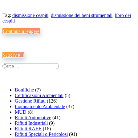
Tag:
dismissione cespiti
,
dismissione dei beni strumentali
,
libro dei
cespiti
Continua a leggere
Vuoi maggiori informazioni sui nostri servizi?
SCRIVICI
Categorie Articoli
Bonifiche
(7)
Certificazioni Ambientali
(5)
Gestione Rifiuti
(126)
Inquinamento Ambientale
(37)
MUD
(8)
Rifiuti Automotive
(41)
Rifiuti Industriali
(9)
Rifiuti RAEE
(16)
Rifiuti Speciali o Pericolosi
(91)