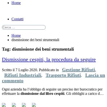
Home
Contatti
Home
dismissione dei beni strumentali
Tag: dismissione dei beni strumentali
Dismissione cespiti, la procedura da seguire
Gestione Rifiuti
Scritto il
7 Luglio 2020
. Pubblicato in
,
Rifiuti Industriali
Trasporto Rifiuti
Lascia un
,
.
commento
Ogni azienda ha l’obbligo di seguire un preciso iter burocratico per
effettuare la
dismissione dal libro cespiti
. Gli obblighi a carico del
contribuente, se osservati correttamente, evitano la creazione delle
presunzioni riguardanti i beni in evasione di Imposta.