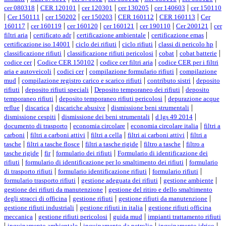
|
|
|
|
|
cer 080318
CER 120101
cer 120301
cer 130205
cer 140603
cer 150110
|
|
|
|
|
|
Cer 150111
cer 150202
cer 150203
CER 160112
CER 160113
Cer
|
|
|
|
|
|
160117
cer 160119
cer 160120
cer 160121
cer 190110
Cer 200121
cer
|
|
|
|
filtri aria
certificato adr
certificazione ambientale
certificazione emas
|
|
|
|
certificazione iso 14001
ciclo dei rifiuti
ciclo rifiuti
classi di pericolo hp
|
|
|
|
classificazione rifiuti
classificazione rifiuti pericolosi
cobat
cobat batterie
|
|
|
codice cer
Codice CER 150102
codice cer filtri aria
codice CER per i filtri
|
|
|
aria e autoveicoli
codici cer
compilazione formulario rifiuti
compilazione
|
|
|
mud
compilazione registro carico e scarico rifiuti
contributo sistri
deposito
|
|
|
rifiuti
deposito rifiuti speciali
Deposito temporaneo dei rifiuti
deposito
|
|
temporaneo rifiuti
deposito temporaneo rifiuti pericolosi
depurazione acque
|
|
|
|
reflue
discarica
discariche abusive
dismissione beni strumentali
|
|
|
dismissione cespiti
dismissione dei beni strumentali
d lgs 49 2014
|
|
|
documento di trasporto
economia circolare
economia circolare italia
filtri a
|
|
|
|
carboni
filtri a carboni attivi
filtri a cella
filtri ai carboni attivi
filtri a
|
|
|
|
tasche
filtri a tasche flosce
filtri a tasche rigide
filtro a tasche
filtro a
|
|
|
tasche rigide
fir
formulario dei rifiuti
Formulario di identificazione dei
|
|
rifiuti
formulario di identificazione per lo smaltimento dei rifiuti
formulario
|
|
|
di trasporto rifiuti
formulario identificazione rifiuti
formulario rifiuti
|
|
|
formulario trasporto rifiuti
gestione adeguata dei rifiuti
gestione ambiente
|
gestione dei rifiuti da manutenzione
gestione del ritiro e dello smaltimento
|
|
|
degli stracci di officina
gestione rifiuti
gestione rifiuti da manutenzione
|
|
gestione rifiuti industriali
gestione rifiuti in italia
gestione rifiuti officina
|
|
|
meccanica
gestione rifiuti pericolosi
guida mud
impianti trattamento rifiuti
|
|
|
|
inquinamento ambientale
inquinamento da petrolio
inquinamento idrico