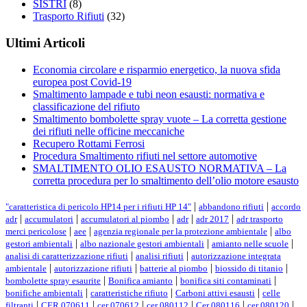
SISTRI
(8)
Trasporto Rifiuti
(32)
Ultimi Articoli
Economia circolare e risparmio energetico, la nuova sfida
europea post Covid-19
Smaltimento lampade e tubi neon esausti: normativa e
classificazione del rifiuto
Smaltimento bombolette spray vuote – La corretta gestione
dei rifiuti nelle officine meccaniche
Recupero Rottami Ferrosi
Procedura Smaltimento rifiuti nel settore automotive
SMALTIMENTO OLIO ESAUSTO NORMATIVA – La
corretta procedura per lo smaltimento dell’olio motore esausto
Tags
|
|
"caratteristica di pericolo HP14 per i rifiuti HP 14"
abbandono rifiuti
accordo
|
|
|
|
|
adr
accumulatori
accumulatori al piombo
adr
adr 2017
adr trasporto
|
|
|
merci pericolose
aee
agenzia regionale per la protezione ambientale
albo
|
|
|
gestori ambientali
albo nazionale gestori ambientali
amianto nelle scuole
|
|
analisi di caratterizzazione rifiuti
analisi rifiuti
autorizzazione integrata
|
|
|
|
ambientale
autorizzazione rifiuti
batterie al piombo
biossido di titanio
|
|
|
bombolette spray esaurite
Bonifica amianto
bonifica siti contaminati
|
|
|
bonifiche ambientali
caratteristiche rifiuto
Carboni attivi esausti
celle
|
|
|
|
|
|
filtranti
CER 070611
cer 070612
cer 080112
Cer 080116
cer 080120