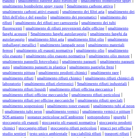
|
|
|
esausto
smaltimento batterie auto elettriche
smaltimento bombolette spray
|
|
smaltimento bombolette spray vuote
Smaltimento carbone attivo
|
|
smaltimento carboni attivi esausti
smaltimento dei filtri aria
smaltimento dei
|
|
filtri dell'olio e del gasolio
smaltimento dei pneumatici
smaltimento dei
|
|
rifiuti
smaltimento dei rifiuti per carrozzeria
smaltimento dei tubi
|
|
fluorescenti
smaltimento di rifiuti provenienti dalle officine
smaltimento
|
|
fanghi acquosi
Smaltimento fanghi autolavaggio
smaltimento fanghi da
|
|
|
autolavaggio
smaltimento filtri aria
smaltimento filtri olio
smaltimento
|
|
imballaggi metallici
smaltimento lampade neon
smaltimento materiali
|
|
|
ferrosi
smaltimento oli esausti normativa
smaltimento olio
smaltimento
|
|
|
olio esausto
smaltimento olio esausto normativa
smaltimento olio motore
|
|
smaltimento pannelli fotovoltaici
smaltimento paraurti
smaltimento paraurti
|
|
|
auto
smaltimento paraurti in plastica
smaltimento pastiglie freni
|
|
|
smaltimento pittura
smaltimento prodotti chimici
smaltimento raee
|
|
smaltimento rifiuti
smaltimento rifiuti chimici
smaltimento rifiuti chimici di
|
|
|
laboratorio
smaltimento rifiuti elettronici
Smaltimento rifiuti industriali
|
|
smaltimento rifiuti liquidi
smaltimento rifiuti officina meccanica
|
|
smaltimento rifiuti officine meccaniche
smaltimento rifiuti pericolosi
|
|
smaltimento rifiuti per officine meccaniche
smaltimento rifiuti speciali
|
|
smaltimento sospensioni
smaltimento toner esausti
smaltimento tubi al neon
|
|
|
|
smaltimento tubi neon
smaltimento vernici
smaltimento vernici e pitture
|
|
|
|
SOS amianto
sostanze pericolose nell’ambiente
sottoprodotto
spurghi
|
|
stoccaggio oli esausti
stoccaggio oli esausti normativa
stoccaggio prodotti
|
|
|
|
chimici
stoccaggio rifiuti
stoccaggio rifiuti pericolosi
stracci per officina
|
|
|
|
studio sentieri
testo unico ambientale
tracciabilità rifiuti
trasporti rifiuti