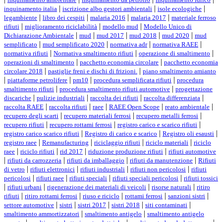
|
|
|
inquinamento italia
iscrizione albo gestori ambientali
isole ecologiche
|
|
|
|
legambiente
libro dei cespiti
malaria 2016
malaria 2017
materiale ferroso
|
|
|
rifiuti
miglioramento riciclabilità
modello mud
Modello Unico di
|
|
|
|
|
Dichiarazione Ambientale
mud
mud 2017
mud 2018
mud 2020
mud
|
|
|
|
semplificato
mud semplificato 2020
normativa adr
normativa RAEE
|
|
|
normativa rifiuti
Normativa smaltimento rifiuti
operazione di smaltimento
|
|
operazioni di smaltimento
pacchetto economia circolare
pacchetto economia
|
|
circolare 2018
pastiglie freni e dischi di frizioni.
piano smaltimento amianto
|
|
|
|
piattaforme petrolifere
pm10
procedura semplificata rifiuti
procedura
|
|
smaltimento rifiuti
procedura smaltimento rifiuti automotive
progettazione
|
|
|
|
discariche
pulizie industriali
raccolta dei rifiuti
raccolta differenziata
|
|
|
|
|
raccolta RAEE
raccolta rifiuti
raee
RAEE Open Scope
reato ambientale
|
|
|
recupero degli scarti
recupero materiali ferrosi
recupero metalli ferrosi
|
|
|
recupero rifiuti
recupero rottami ferrosi
registro carico e scarico rifiuti
|
|
|
registro carico scarico rifiuti
Registro di carico e scarico
Registro oli esausti
|
|
|
|
registro raee
Remanufacturing
riciclaggio rifiuti
riciclo materiali
riciclo
|
|
|
|
raee
riciclo rifiuti
rid 2017
riduzione produzione rifiuti
rifiuti automotive
|
|
|
|
rifiuti da carrozzeria
rifiuti da imballaggio
rifiuti da manutenzione
Rifiuti
|
|
|
|
di vetro
rifiuti elettronici
rifiuti industriali
rifiuti non pericolosi
rifiuti
|
|
|
|
pericolosi
rifiuti raee
rifiuti speciali
rifiuti speciali pericolosi
rifiuti tossici
|
|
|
|
rifiuti urbani
rigenerazione dei materiali di veicoli
risorse naturali
ritiro
|
|
|
|
|
rifiuti
ritiro rottami ferrosi
riuso e riciclo
rottami ferrosi
sanzioni sistri
|
|
|
|
|
settore automotive
sistri
sistri 2017
sistri 2018
siti contaminati
|
|
smaltimento ammortizzatori
smaltimento antigelo
smaltimento antigelo