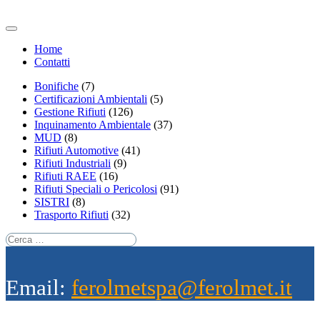
Home
Contatti
Bonifiche
(7)
Certificazioni Ambientali
(5)
Gestione Rifiuti
(126)
Inquinamento Ambientale
(37)
MUD
(8)
Rifiuti Automotive
(41)
Rifiuti Industriali
(9)
Rifiuti RAEE
(16)
Rifiuti Speciali o Pericolosi
(91)
SISTRI
(8)
Trasporto Rifiuti
(32)
Email:
ferolmetspa@ferolmet.it