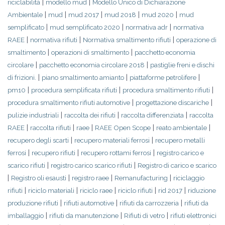
|
|
riciclabilità
modello mud
Modello Unico di Dichiarazione
|
|
|
|
|
Ambientale
mud
mud 2017
mud 2018
mud 2020
mud
|
|
|
semplificato
mud semplificato 2020
normativa adr
normativa
|
|
|
RAEE
normativa rifiuti
Normativa smaltimento rifiuti
operazione di
|
|
smaltimento
operazioni di smaltimento
pacchetto economia
|
|
circolare
pacchetto economia circolare 2018
pastiglie freni e dischi
|
|
|
di frizioni.
piano smaltimento amianto
piattaforme petrolifere
|
|
|
pm10
procedura semplificata rifiuti
procedura smaltimento rifiuti
|
|
procedura smaltimento rifiuti automotive
progettazione discariche
|
|
|
pulizie industriali
raccolta dei rifiuti
raccolta differenziata
raccolta
|
|
|
|
|
RAEE
raccolta rifiuti
raee
RAEE Open Scope
reato ambientale
|
|
recupero degli scarti
recupero materiali ferrosi
recupero metalli
|
|
|
ferrosi
recupero rifiuti
recupero rottami ferrosi
registro carico e
|
|
scarico rifiuti
registro carico scarico rifiuti
Registro di carico e scarico
|
|
|
|
Registro oli esausti
registro raee
Remanufacturing
riciclaggio
|
|
|
|
|
rifiuti
riciclo materiali
riciclo raee
riciclo rifiuti
rid 2017
riduzione
|
|
|
produzione rifiuti
rifiuti automotive
rifiuti da carrozzeria
rifiuti da
|
|
|
imballaggio
rifiuti da manutenzione
Rifiuti di vetro
rifiuti elettronici