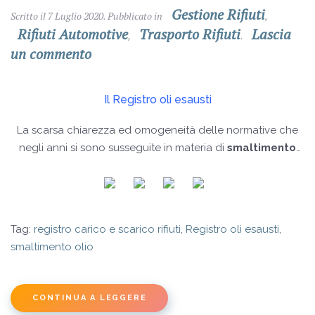
Gestione Rifiuti
Scritto il
7 Luglio 2020
. Pubblicato in
,
Rifiuti Automotive
Trasporto Rifiuti
Lascia
,
.
un commento
Il Registro oli esausti
La scarsa chiarezza ed omogeneità delle normative che
negli anni si sono susseguite in materia di
smaltimento
degli oli esausti
, ha finito per creare confusione su quale
sia attualmente il registro da tenere
Tag:
registro carico e scarico rifiuti
,
Registro oli esausti
,
smaltimento olio
CONTINUA A LEGGERE