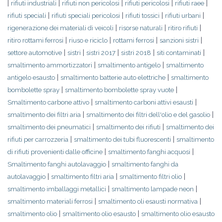
|
|
|
|
|
rifiuti industriali
rifiuti non pericolosi
rifiuti pericolosi
rifiuti raee
|
|
|
|
rifiuti speciali
rifiuti speciali pericolosi
rifiuti tossici
rifiuti urbani
|
|
|
rigenerazione dei materiali di veicoli
risorse naturali
ritiro rifiuti
|
|
|
|
ritiro rottami ferrosi
riuso e riciclo
rottami ferrosi
sanzioni sistri
|
|
|
|
|
settore automotive
sistri
sistri 2017
sistri 2018
siti contaminati
|
|
smaltimento ammortizzatori
smaltimento antigelo
smaltimento
|
|
antigelo esausto
smaltimento batterie auto elettriche
smaltimento
|
|
bombolette spray
smaltimento bombolette spray vuote
|
|
Smaltimento carbone attivo
smaltimento carboni attivi esausti
|
|
smaltimento dei filtri aria
smaltimento dei filtri dell'olio e del gasolio
|
|
smaltimento dei pneumatici
smaltimento dei rifiuti
smaltimento dei
|
|
rifiuti per carrozzeria
smaltimento dei tubi fluorescenti
smaltimento
|
|
di rifiuti provenienti dalle officine
smaltimento fanghi acquosi
|
Smaltimento fanghi autolavaggio
smaltimento fanghi da
|
|
|
autolavaggio
smaltimento filtri aria
smaltimento filtri olio
|
|
smaltimento imballaggi metallici
smaltimento lampade neon
|
|
smaltimento materiali ferrosi
smaltimento oli esausti normativa
|
|
smaltimento olio
smaltimento olio esausto
smaltimento olio esausto