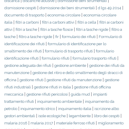
|
|
|
discarica
discariche abusive
dismissione beni strumentali
|
|
|
dismissione cespiti
dismissione dei beni strumentali
d lgs 49 2014
|
|
documento di trasporto
economia circolare
economia circolare
|
|
|
|
italia
filtri a carboni
filtri a carboni attivi
filtri a cella
filtri ai carboni
|
|
|
|
attivi
filtri a tasche
filtri a tasche flosce
filtri a tasche rigide
filtro a
|
|
|
|
tasche
filtro a tasche rigide
fir
formulario dei rifiuti
Formulario di
|
identificazione dei rifiuti
formulario di identificazione per lo
|
|
smaltimento dei rifiuti
formulario di trasporto rifiuti
formulario
|
|
|
identificazione rifiuti
formulario rifiuti
formulario trasporto rifiuti
|
|
gestione adeguata dei rifiuti
gestione ambiente
gestione dei rifiuti da
|
manutenzione
gestione del ritiro e dello smaltimento degli stracci di
|
|
|
officina
gestione rifiuti
gestione rifiuti da manutenzione
gestione
|
|
rifiuti industriali
gestione rifiuti in italia
gestione rifiuti officina
|
|
|
meccanica
gestione rifiuti pericolosi
guida mud
impianti
|
|
trattamento rifiuti
inquinamento ambientale
inquinamento da
|
|
|
petrolio
inquinamento idrico
inquinamento italia
iscrizione albo
|
|
|
|
gestori ambientali
isole ecologiche
legambiente
libro dei cespiti
|
|
|
malaria 2016
malaria 2017
materiale ferroso rifiuti
miglioramento