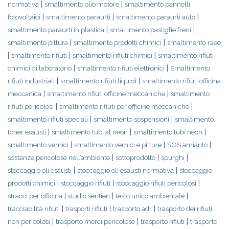
|
|
normativa
smaltimento olio motore
smaltimento pannelli
|
|
|
fotovoltaici
smaltimento paraurti
smaltimento paraurti auto
|
|
smaltimento paraurti in plastica
smaltimento pastiglie freni
|
|
smaltimento pittura
smaltimento prodotti chimici
smaltimento raee
|
|
|
smaltimento rifiuti
smaltimento rifiuti chimici
smaltimento rifiuti
|
|
chimici di laboratorio
smaltimento rifiuti elettronici
Smaltimento
|
|
rifiuti industriali
smaltimento rifiuti liquidi
smaltimento rifiuti officina
|
|
meccanica
smaltimento rifiuti officine meccaniche
smaltimento
|
|
rifiuti pericolosi
smaltimento rifiuti per officine meccaniche
|
|
smaltimento rifiuti speciali
smaltimento sospensioni
smaltimento
|
|
|
toner esausti
smaltimento tubi al neon
smaltimento tubi neon
|
|
|
smaltimento vernici
smaltimento vernici e pitture
SOS amianto
|
|
|
sostanze pericolose nell’ambiente
sottoprodotto
spurghi
|
|
stoccaggio oli esausti
stoccaggio oli esausti normativa
stoccaggio
|
|
|
prodotti chimici
stoccaggio rifiuti
stoccaggio rifiuti pericolosi
|
|
|
stracci per officina
studio sentieri
testo unico ambientale
|
|
|
tracciabilità rifiuti
trasporti rifiuti
trasporto adr
trasporto dei rifiuti
|
|
|
non pericolosi
trasporto merci pericolose
trasporto rifiuti
trasporto