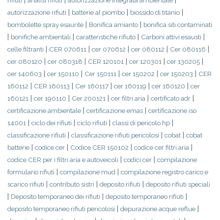
|
|
|
rifiuti
analisi rifiuti
autorizzazione integrata ambientale
|
|
|
autorizzazione rifiuti
batterie al piombo
biossido di titanio
|
|
bombolette spray esaurite
Bonifica amianto
bonifica siti contaminati
|
|
|
|
bonifiche ambientali
caratteristiche rifiuto
Carboni attivi esausti
|
|
|
|
|
celle filtranti
CER 070611
cer 070612
cer 080112
Cer 080116
|
|
|
|
|
cer 080120
cer 080318
CER 120101
cer 120301
cer 130205
|
|
|
|
|
cer 140603
cer 150110
Cer 150111
cer 150202
cer 150203
CER
|
|
|
|
|
160112
CER 160113
Cer 160117
cer 160119
cer 160120
cer
|
|
|
|
|
160121
cer 190110
Cer 200121
cer filtri aria
certificato adr
|
|
certificazione ambientale
certificazione emas
certificazione iso
|
|
|
|
14001
ciclo dei rifiuti
ciclo rifiuti
classi di pericolo hp
|
|
|
classificazione rifiuti
classificazione rifiuti pericolosi
cobat
cobat
|
|
|
|
batterie
codice cer
Codice CER 150102
codice cer filtri aria
|
|
codice CER per i filtri aria e autoveicoli
codici cer
compilazione
|
|
formulario rifiuti
compilazione mud
compilazione registro carico e
|
|
|
scarico rifiuti
contributo sistri
deposito rifiuti
deposito rifiuti speciali
|
|
|
Deposito temporaneo dei rifiuti
deposito temporaneo rifiuti
|
|
deposito temporaneo rifiuti pericolosi
depurazione acque reflue