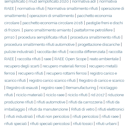
|
|
|
semplificato
mud semplificato 2020
normativa adr
normativa
|
|
|
RAEE
normativa rifiuti
Normativa smaltimento rifiuti
operazione di
|
|
smaltimento
operazioni di smaltimento
pacchetto economia
|
|
circolare
pacchetto economia circolare 2018
pastiglie freni e dischi
|
|
|
di frizioni.
piano smaltimento amianto
piattaforme petrolifere
|
|
|
pm10
procedura semplificata rifiuti
procedura smaltimento rifiuti
|
|
procedura smaltimento rifiuti automotive
progettazione discariche
|
|
|
pulizie industriali
raccolta dei rifiuti
raccolta differenziata
raccolta
|
|
|
|
|
RAEE
raccolta rifiuti
raee
RAEE Open Scope
reato ambientale
|
|
recupero degli scarti
recupero materiali ferrosi
recupero metalli
|
|
|
ferrosi
recupero rifiuti
recupero rottami ferrosi
registro carico e
|
|
scarico rifiuti
registro carico scarico rifiuti
Registro di carico e scarico
|
|
|
|
Registro oli esausti
registro raee
Remanufacturing
riciclaggio
|
|
|
|
|
rifiuti
riciclo materiali
riciclo raee
riciclo rifiuti
rid 2017
riduzione
|
|
|
produzione rifiuti
rifiuti automotive
rifiuti da carrozzeria
rifiuti da
|
|
|
imballaggio
rifiuti da manutenzione
Rifiuti di vetro
rifiuti elettronici
|
|
|
|
|
rifiuti industriali
rifiuti non pericolosi
rifiuti pericolosi
rifiuti raee
|
|
|
|
rifiuti speciali
rifiuti speciali pericolosi
rifiuti tossici
rifiuti urbani