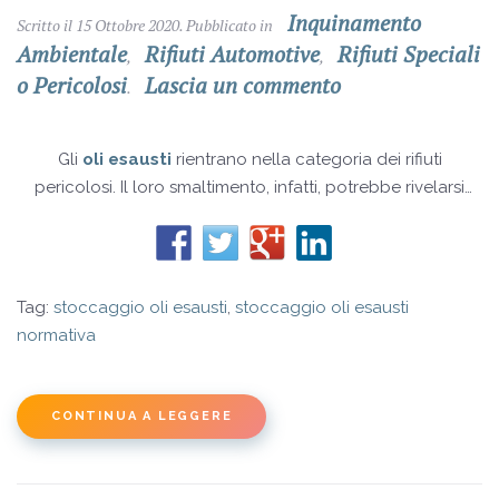
Inquinamento
Scritto il
15 Ottobre 2020
. Pubblicato in
Ambientale
Rifiuti Automotive
Rifiuti Speciali
,
,
o Pericolosi
Lascia un commento
.
Gli
oli esausti
rientrano nella categoria dei rifiuti
pericolosi. Il loro smaltimento, infatti, potrebbe rivelarsi
nocivo per l’ambiente se non dovesse essere portato a
termine in maniera attenta e adeguata.
Tag:
stoccaggio oli esausti
,
stoccaggio oli esausti
normativa
CONTINUA A LEGGERE