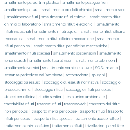
|
|
smaltimento paraurti in plastica
smaltimento pastiglie freni
|
|
smaltimento pittura
smaltimento prodotti chimici
smaltimento raee
|
|
|
smaltimento rifiuti
smaltimento rifiuti chimici
smaltimento rifiuti
|
|
chimici di laboratorio
smaltimento rifiuti elettronici
Smaltimento
|
|
rifiuti industriali
smaltimento rifiuti liquidi
smaltimento rifiuti officina
|
|
meccanica
smaltimento rifiuti officine meccaniche
smaltimento
|
|
rifiuti pericolosi
smaltimento rifiuti per officine meccaniche
|
|
smaltimento rifiuti speciali
smaltimento sospensioni
smaltimento
|
|
|
toner esausti
smaltimento tubi al neon
smaltimento tubi neon
|
|
|
smaltimento vernici
smaltimento vernici e pitture
SOS amianto
|
|
|
sostanze pericolose nell’ambiente
sottoprodotto
spurghi
|
|
stoccaggio oli esausti
stoccaggio oli esausti normativa
stoccaggio
|
|
|
prodotti chimici
stoccaggio rifiuti
stoccaggio rifiuti pericolosi
|
|
|
stracci per officina
studio sentieri
testo unico ambientale
|
|
|
tracciabilità rifiuti
trasporti rifiuti
trasporto adr
trasporto dei rifiuti
|
|
|
non pericolosi
trasporto merci pericolose
trasporto rifiuti
trasporto
|
|
|
rifiuti pericolosi
trasporto rifiuti speciali
trattamento acque reflue
|
|
trattamento chimico fisico
trattamento rifiuti
trivellazioni petrolifere