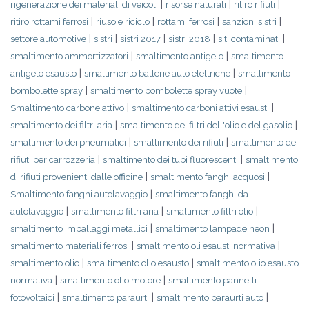
|
|
|
rigenerazione dei materiali di veicoli
risorse naturali
ritiro rifiuti
|
|
|
|
ritiro rottami ferrosi
riuso e riciclo
rottami ferrosi
sanzioni sistri
|
|
|
|
|
settore automotive
sistri
sistri 2017
sistri 2018
siti contaminati
|
|
smaltimento ammortizzatori
smaltimento antigelo
smaltimento
|
|
antigelo esausto
smaltimento batterie auto elettriche
smaltimento
|
|
bombolette spray
smaltimento bombolette spray vuote
|
|
Smaltimento carbone attivo
smaltimento carboni attivi esausti
|
|
smaltimento dei filtri aria
smaltimento dei filtri dell'olio e del gasolio
|
|
smaltimento dei pneumatici
smaltimento dei rifiuti
smaltimento dei
|
|
rifiuti per carrozzeria
smaltimento dei tubi fluorescenti
smaltimento
|
|
di rifiuti provenienti dalle officine
smaltimento fanghi acquosi
|
Smaltimento fanghi autolavaggio
smaltimento fanghi da
|
|
|
autolavaggio
smaltimento filtri aria
smaltimento filtri olio
|
|
smaltimento imballaggi metallici
smaltimento lampade neon
|
|
smaltimento materiali ferrosi
smaltimento oli esausti normativa
|
|
smaltimento olio
smaltimento olio esausto
smaltimento olio esausto
|
|
normativa
smaltimento olio motore
smaltimento pannelli
|
|
|
fotovoltaici
smaltimento paraurti
smaltimento paraurti auto