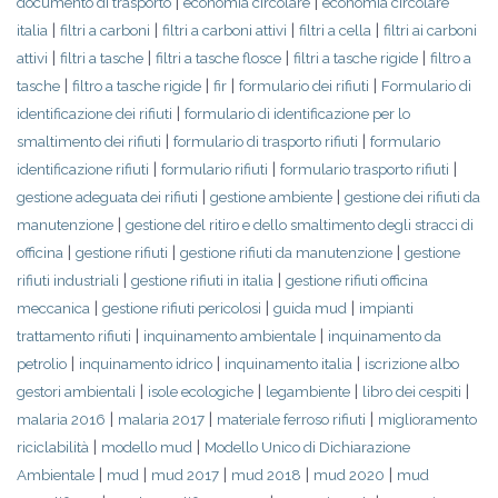
|
|
documento di trasporto
economia circolare
economia circolare
|
|
|
|
italia
filtri a carboni
filtri a carboni attivi
filtri a cella
filtri ai carboni
|
|
|
|
attivi
filtri a tasche
filtri a tasche flosce
filtri a tasche rigide
filtro a
|
|
|
|
tasche
filtro a tasche rigide
fir
formulario dei rifiuti
Formulario di
|
identificazione dei rifiuti
formulario di identificazione per lo
|
|
smaltimento dei rifiuti
formulario di trasporto rifiuti
formulario
|
|
|
identificazione rifiuti
formulario rifiuti
formulario trasporto rifiuti
|
|
gestione adeguata dei rifiuti
gestione ambiente
gestione dei rifiuti da
|
manutenzione
gestione del ritiro e dello smaltimento degli stracci di
|
|
|
officina
gestione rifiuti
gestione rifiuti da manutenzione
gestione
|
|
rifiuti industriali
gestione rifiuti in italia
gestione rifiuti officina
|
|
|
meccanica
gestione rifiuti pericolosi
guida mud
impianti
|
|
trattamento rifiuti
inquinamento ambientale
inquinamento da
|
|
|
petrolio
inquinamento idrico
inquinamento italia
iscrizione albo
|
|
|
|
gestori ambientali
isole ecologiche
legambiente
libro dei cespiti
|
|
|
malaria 2016
malaria 2017
materiale ferroso rifiuti
miglioramento
|
|
riciclabilità
modello mud
Modello Unico di Dichiarazione
|
|
|
|
|
Ambientale
mud
mud 2017
mud 2018
mud 2020
mud