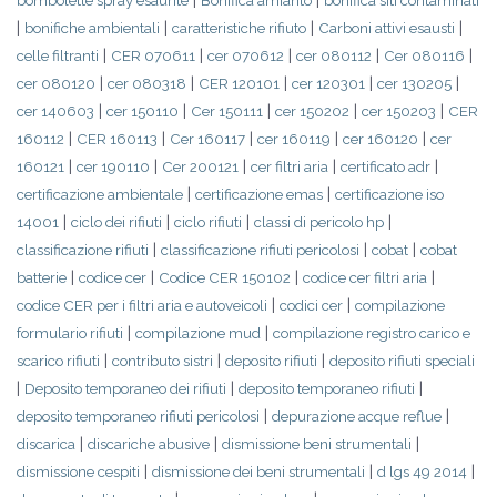
|
|
bombolette spray esaurite
Bonifica amianto
bonifica siti contaminati
|
|
|
|
bonifiche ambientali
caratteristiche rifiuto
Carboni attivi esausti
|
|
|
|
|
celle filtranti
CER 070611
cer 070612
cer 080112
Cer 080116
|
|
|
|
|
cer 080120
cer 080318
CER 120101
cer 120301
cer 130205
|
|
|
|
|
cer 140603
cer 150110
Cer 150111
cer 150202
cer 150203
CER
|
|
|
|
|
160112
CER 160113
Cer 160117
cer 160119
cer 160120
cer
|
|
|
|
|
160121
cer 190110
Cer 200121
cer filtri aria
certificato adr
|
|
certificazione ambientale
certificazione emas
certificazione iso
|
|
|
|
14001
ciclo dei rifiuti
ciclo rifiuti
classi di pericolo hp
|
|
|
classificazione rifiuti
classificazione rifiuti pericolosi
cobat
cobat
|
|
|
|
batterie
codice cer
Codice CER 150102
codice cer filtri aria
|
|
codice CER per i filtri aria e autoveicoli
codici cer
compilazione
|
|
formulario rifiuti
compilazione mud
compilazione registro carico e
|
|
|
scarico rifiuti
contributo sistri
deposito rifiuti
deposito rifiuti speciali
|
|
|
Deposito temporaneo dei rifiuti
deposito temporaneo rifiuti
|
|
deposito temporaneo rifiuti pericolosi
depurazione acque reflue
|
|
|
discarica
discariche abusive
dismissione beni strumentali
|
|
|
dismissione cespiti
dismissione dei beni strumentali
d lgs 49 2014