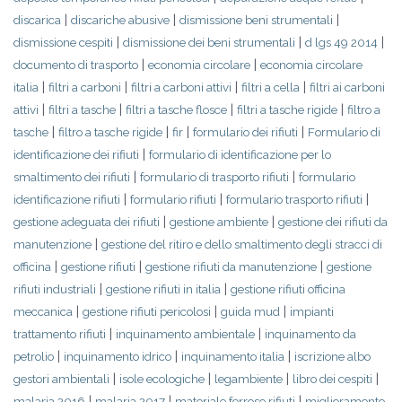
|
|
|
discarica
discariche abusive
dismissione beni strumentali
|
|
|
dismissione cespiti
dismissione dei beni strumentali
d lgs 49 2014
|
|
documento di trasporto
economia circolare
economia circolare
|
|
|
|
italia
filtri a carboni
filtri a carboni attivi
filtri a cella
filtri ai carboni
|
|
|
|
attivi
filtri a tasche
filtri a tasche flosce
filtri a tasche rigide
filtro a
|
|
|
|
tasche
filtro a tasche rigide
fir
formulario dei rifiuti
Formulario di
|
identificazione dei rifiuti
formulario di identificazione per lo
|
|
smaltimento dei rifiuti
formulario di trasporto rifiuti
formulario
|
|
|
identificazione rifiuti
formulario rifiuti
formulario trasporto rifiuti
|
|
gestione adeguata dei rifiuti
gestione ambiente
gestione dei rifiuti da
|
manutenzione
gestione del ritiro e dello smaltimento degli stracci di
|
|
|
officina
gestione rifiuti
gestione rifiuti da manutenzione
gestione
|
|
rifiuti industriali
gestione rifiuti in italia
gestione rifiuti officina
|
|
|
meccanica
gestione rifiuti pericolosi
guida mud
impianti
|
|
trattamento rifiuti
inquinamento ambientale
inquinamento da
|
|
|
petrolio
inquinamento idrico
inquinamento italia
iscrizione albo
|
|
|
|
gestori ambientali
isole ecologiche
legambiente
libro dei cespiti
|
|
|
malaria 2016
malaria 2017
materiale ferroso rifiuti
miglioramento