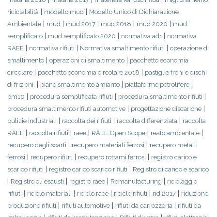
|
|
riciclabilità
modello mud
Modello Unico di Dichiarazione
|
|
|
|
|
Ambientale
mud
mud 2017
mud 2018
mud 2020
mud
|
|
|
semplificato
mud semplificato 2020
normativa adr
normativa
|
|
|
RAEE
normativa rifiuti
Normativa smaltimento rifiuti
operazione di
|
|
smaltimento
operazioni di smaltimento
pacchetto economia
|
|
circolare
pacchetto economia circolare 2018
pastiglie freni e dischi
|
|
|
di frizioni.
piano smaltimento amianto
piattaforme petrolifere
|
|
|
pm10
procedura semplificata rifiuti
procedura smaltimento rifiuti
|
|
procedura smaltimento rifiuti automotive
progettazione discariche
|
|
|
pulizie industriali
raccolta dei rifiuti
raccolta differenziata
raccolta
|
|
|
|
|
RAEE
raccolta rifiuti
raee
RAEE Open Scope
reato ambientale
|
|
recupero degli scarti
recupero materiali ferrosi
recupero metalli
|
|
|
ferrosi
recupero rifiuti
recupero rottami ferrosi
registro carico e
|
|
scarico rifiuti
registro carico scarico rifiuti
Registro di carico e scarico
|
|
|
|
Registro oli esausti
registro raee
Remanufacturing
riciclaggio
|
|
|
|
|
rifiuti
riciclo materiali
riciclo raee
riciclo rifiuti
rid 2017
riduzione
|
|
|
produzione rifiuti
rifiuti automotive
rifiuti da carrozzeria
rifiuti da