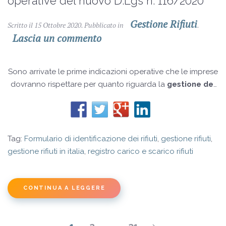
operative del nuovo D.Lgs n. 116/2020
Gestione Rifiuti
Scritto il
15 Ottobre 2020
. Pubblicato in
.
Lascia un commento
Sono arrivate le prime indicazioni operative che le imprese
dovranno rispettare per quanto riguarda la
gestione dei
rifiuti
. Le nuove disposizioni, che prevedono obblighi
immediati e altre misure che entreranno in vigore in un
secondo momento, sono racchiuse nel
decreto
legislativo n. 116/2020
che va a modificare il vecchio
Tag:
Formulario di identificazione dei rifiuti
,
gestione rifiuti
,
D.Lgs n. 152/2006.
gestione rifiuti in italia
,
registro carico e scarico rifiuti
CONTINUA A LEGGERE