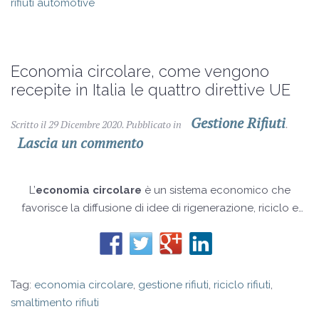
rifiuti automotive
e sulla tipologia dei rifiuti prodotti in officina.
Economia circolare, come vengono
recepite in Italia le quattro direttive UE
Gestione Rifiuti
Scritto il
29 Dicembre 2020
. Pubblicato in
.
Lascia un commento
L’
economia circolare
è un sistema economico che
favorisce la diffusione di idee di rigenerazione, riciclo e
riuso, in cui i materiali vengono appunto riutilizzati. Un
sistema che è in grado quindi di rigenerarsi assicurando
anche la sua
ecosostenibilità
.
Tag:
economia circolare
,
gestione rifiuti
,
riciclo rifiuti
,
smaltimento rifiuti