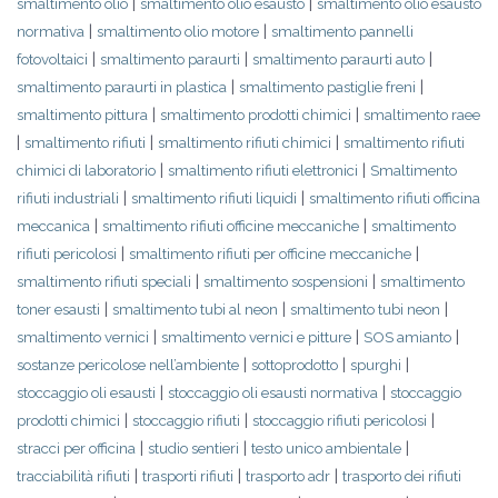
|
|
smaltimento olio
smaltimento olio esausto
smaltimento olio esausto
|
|
normativa
smaltimento olio motore
smaltimento pannelli
|
|
|
fotovoltaici
smaltimento paraurti
smaltimento paraurti auto
|
|
smaltimento paraurti in plastica
smaltimento pastiglie freni
|
|
smaltimento pittura
smaltimento prodotti chimici
smaltimento raee
|
|
|
smaltimento rifiuti
smaltimento rifiuti chimici
smaltimento rifiuti
|
|
chimici di laboratorio
smaltimento rifiuti elettronici
Smaltimento
|
|
rifiuti industriali
smaltimento rifiuti liquidi
smaltimento rifiuti officina
|
|
meccanica
smaltimento rifiuti officine meccaniche
smaltimento
|
|
rifiuti pericolosi
smaltimento rifiuti per officine meccaniche
|
|
smaltimento rifiuti speciali
smaltimento sospensioni
smaltimento
|
|
|
toner esausti
smaltimento tubi al neon
smaltimento tubi neon
|
|
|
smaltimento vernici
smaltimento vernici e pitture
SOS amianto
|
|
|
sostanze pericolose nell’ambiente
sottoprodotto
spurghi
|
|
stoccaggio oli esausti
stoccaggio oli esausti normativa
stoccaggio
|
|
|
prodotti chimici
stoccaggio rifiuti
stoccaggio rifiuti pericolosi
|
|
|
stracci per officina
studio sentieri
testo unico ambientale
|
|
|
tracciabilità rifiuti
trasporti rifiuti
trasporto adr
trasporto dei rifiuti