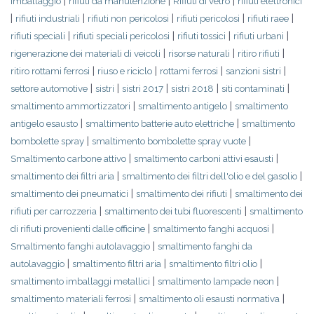
|
|
|
imballaggio
rifiuti da manutenzione
Rifiuti di vetro
rifiuti elettronici
|
|
|
|
|
rifiuti industriali
rifiuti non pericolosi
rifiuti pericolosi
rifiuti raee
|
|
|
|
rifiuti speciali
rifiuti speciali pericolosi
rifiuti tossici
rifiuti urbani
|
|
|
rigenerazione dei materiali di veicoli
risorse naturali
ritiro rifiuti
|
|
|
|
ritiro rottami ferrosi
riuso e riciclo
rottami ferrosi
sanzioni sistri
|
|
|
|
|
settore automotive
sistri
sistri 2017
sistri 2018
siti contaminati
|
|
smaltimento ammortizzatori
smaltimento antigelo
smaltimento
|
|
antigelo esausto
smaltimento batterie auto elettriche
smaltimento
|
|
bombolette spray
smaltimento bombolette spray vuote
|
|
Smaltimento carbone attivo
smaltimento carboni attivi esausti
|
|
smaltimento dei filtri aria
smaltimento dei filtri dell'olio e del gasolio
|
|
smaltimento dei pneumatici
smaltimento dei rifiuti
smaltimento dei
|
|
rifiuti per carrozzeria
smaltimento dei tubi fluorescenti
smaltimento
|
|
di rifiuti provenienti dalle officine
smaltimento fanghi acquosi
|
Smaltimento fanghi autolavaggio
smaltimento fanghi da
|
|
|
autolavaggio
smaltimento filtri aria
smaltimento filtri olio
|
|
smaltimento imballaggi metallici
smaltimento lampade neon
|
|
smaltimento materiali ferrosi
smaltimento oli esausti normativa