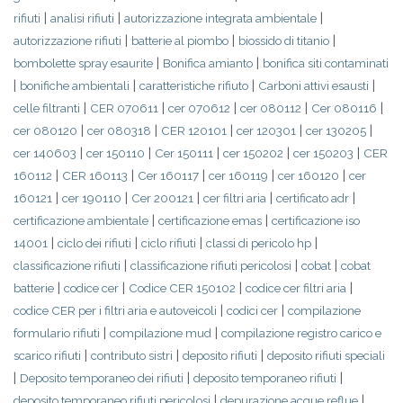
|
|
|
rifiuti
analisi rifiuti
autorizzazione integrata ambientale
|
|
|
autorizzazione rifiuti
batterie al piombo
biossido di titanio
|
|
bombolette spray esaurite
Bonifica amianto
bonifica siti contaminati
|
|
|
|
bonifiche ambientali
caratteristiche rifiuto
Carboni attivi esausti
|
|
|
|
|
celle filtranti
CER 070611
cer 070612
cer 080112
Cer 080116
|
|
|
|
|
cer 080120
cer 080318
CER 120101
cer 120301
cer 130205
|
|
|
|
|
cer 140603
cer 150110
Cer 150111
cer 150202
cer 150203
CER
|
|
|
|
|
160112
CER 160113
Cer 160117
cer 160119
cer 160120
cer
|
|
|
|
|
160121
cer 190110
Cer 200121
cer filtri aria
certificato adr
|
|
certificazione ambientale
certificazione emas
certificazione iso
|
|
|
|
14001
ciclo dei rifiuti
ciclo rifiuti
classi di pericolo hp
|
|
|
classificazione rifiuti
classificazione rifiuti pericolosi
cobat
cobat
|
|
|
|
batterie
codice cer
Codice CER 150102
codice cer filtri aria
|
|
codice CER per i filtri aria e autoveicoli
codici cer
compilazione
|
|
formulario rifiuti
compilazione mud
compilazione registro carico e
|
|
|
scarico rifiuti
contributo sistri
deposito rifiuti
deposito rifiuti speciali
|
|
|
Deposito temporaneo dei rifiuti
deposito temporaneo rifiuti
|
|
deposito temporaneo rifiuti pericolosi
depurazione acque reflue