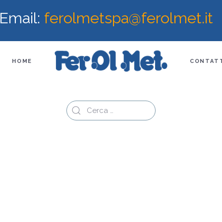
Email:
ferolmetspa@ferolmet.it
HOME
CONTAT