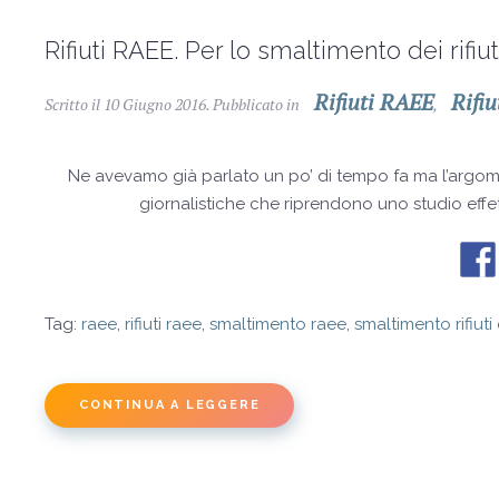
Rifiuti RAEE. Per lo smaltimento dei rifiuti
Rifiuti RAEE
Rifiu
Scritto il
10 Giugno 2016
. Pubblicato in
,
Ne avevamo già parlato un po’ di tempo fa ma l’argoment
giornalistiche che riprendono uno studio effe
Tag:
raee
,
rifiuti raee
,
smaltimento raee
,
smaltimento rifiuti 
CONTINUA A LEGGERE