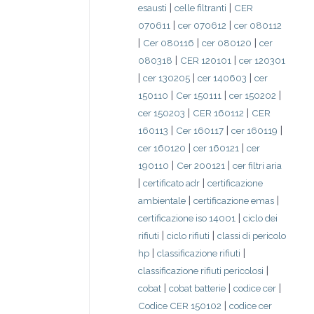
|
|
esausti
celle filtranti
CER
|
|
070611
cer 070612
cer 080112
|
|
|
Cer 080116
cer 080120
cer
|
|
080318
CER 120101
cer 120301
|
|
|
cer 130205
cer 140603
cer
|
|
|
150110
Cer 150111
cer 150202
|
|
cer 150203
CER 160112
CER
|
|
|
160113
Cer 160117
cer 160119
|
|
cer 160120
cer 160121
cer
|
|
190110
Cer 200121
cer filtri aria
|
|
certificato adr
certificazione
|
|
ambientale
certificazione emas
|
certificazione iso 14001
ciclo dei
|
|
rifiuti
ciclo rifiuti
classi di pericolo
|
|
hp
classificazione rifiuti
|
classificazione rifiuti pericolosi
|
|
|
cobat
cobat batterie
codice cer
|
Codice CER 150102
codice cer