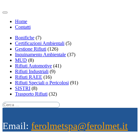
Home
Contatti
Bonifiche
(7)
Certificazioni Ambientali
(5)
Gestione Rifiuti
(126)
Inquinamento Ambientale
(37)
MUD
(8)
Rifiuti Automotive
(41)
Rifiuti Industriali
(9)
Rifiuti RAEE
(16)
Rifiuti Speciali o Pericolosi
(91)
SISTRI
(8)
Trasporto Rifiuti
(32)
Email:
ferolmetspa@ferolmet.it