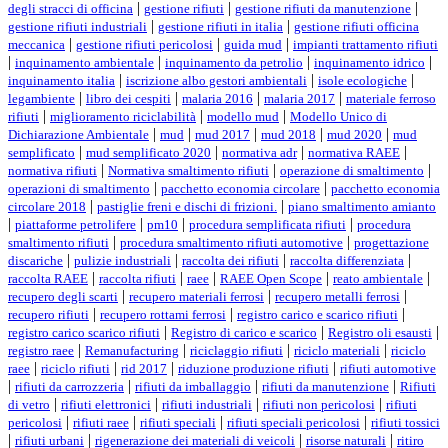
|
|
|
degli stracci di officina
gestione rifiuti
gestione rifiuti da manutenzione
|
|
gestione rifiuti industriali
gestione rifiuti in italia
gestione rifiuti officina
|
|
|
meccanica
gestione rifiuti pericolosi
guida mud
impianti trattamento rifiuti
|
|
|
|
inquinamento ambientale
inquinamento da petrolio
inquinamento idrico
|
|
|
inquinamento italia
iscrizione albo gestori ambientali
isole ecologiche
|
|
|
|
legambiente
libro dei cespiti
malaria 2016
malaria 2017
materiale ferroso
|
|
|
rifiuti
miglioramento riciclabilità
modello mud
Modello Unico di
|
|
|
|
|
Dichiarazione Ambientale
mud
mud 2017
mud 2018
mud 2020
mud
|
|
|
|
semplificato
mud semplificato 2020
normativa adr
normativa RAEE
|
|
|
normativa rifiuti
Normativa smaltimento rifiuti
operazione di smaltimento
|
|
operazioni di smaltimento
pacchetto economia circolare
pacchetto economia
|
|
circolare 2018
pastiglie freni e dischi di frizioni.
piano smaltimento amianto
|
|
|
|
piattaforme petrolifere
pm10
procedura semplificata rifiuti
procedura
|
|
smaltimento rifiuti
procedura smaltimento rifiuti automotive
progettazione
|
|
|
|
discariche
pulizie industriali
raccolta dei rifiuti
raccolta differenziata
|
|
|
|
|
raccolta RAEE
raccolta rifiuti
raee
RAEE Open Scope
reato ambientale
|
|
|
recupero degli scarti
recupero materiali ferrosi
recupero metalli ferrosi
|
|
|
recupero rifiuti
recupero rottami ferrosi
registro carico e scarico rifiuti
|
|
|
registro carico scarico rifiuti
Registro di carico e scarico
Registro oli esausti
|
|
|
|
registro raee
Remanufacturing
riciclaggio rifiuti
riciclo materiali
riciclo
|
|
|
|
raee
riciclo rifiuti
rid 2017
riduzione produzione rifiuti
rifiuti automotive
|
|
|
|
rifiuti da carrozzeria
rifiuti da imballaggio
rifiuti da manutenzione
Rifiuti
|
|
|
|
di vetro
rifiuti elettronici
rifiuti industriali
rifiuti non pericolosi
rifiuti
|
|
|
|
pericolosi
rifiuti raee
rifiuti speciali
rifiuti speciali pericolosi
rifiuti tossici
|
|
|
|
rifiuti urbani
rigenerazione dei materiali di veicoli
risorse naturali
ritiro