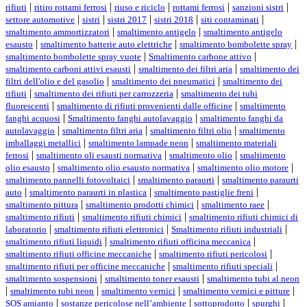
|
|
|
|
|
rifiuti
ritiro rottami ferrosi
riuso e riciclo
rottami ferrosi
sanzioni sistri
|
|
|
|
|
settore automotive
sistri
sistri 2017
sistri 2018
siti contaminati
|
|
smaltimento ammortizzatori
smaltimento antigelo
smaltimento antigelo
|
|
|
esausto
smaltimento batterie auto elettriche
smaltimento bombolette spray
|
|
smaltimento bombolette spray vuote
Smaltimento carbone attivo
|
|
smaltimento carboni attivi esausti
smaltimento dei filtri aria
smaltimento dei
|
|
filtri dell'olio e del gasolio
smaltimento dei pneumatici
smaltimento dei
|
|
rifiuti
smaltimento dei rifiuti per carrozzeria
smaltimento dei tubi
|
|
fluorescenti
smaltimento di rifiuti provenienti dalle officine
smaltimento
|
|
fanghi acquosi
Smaltimento fanghi autolavaggio
smaltimento fanghi da
|
|
|
autolavaggio
smaltimento filtri aria
smaltimento filtri olio
smaltimento
|
|
imballaggi metallici
smaltimento lampade neon
smaltimento materiali
|
|
|
ferrosi
smaltimento oli esausti normativa
smaltimento olio
smaltimento
|
|
|
olio esausto
smaltimento olio esausto normativa
smaltimento olio motore
|
|
smaltimento pannelli fotovoltaici
smaltimento paraurti
smaltimento paraurti
|
|
|
auto
smaltimento paraurti in plastica
smaltimento pastiglie freni
|
|
|
smaltimento pittura
smaltimento prodotti chimici
smaltimento raee
|
|
smaltimento rifiuti
smaltimento rifiuti chimici
smaltimento rifiuti chimici di
|
|
|
laboratorio
smaltimento rifiuti elettronici
Smaltimento rifiuti industriali
|
|
smaltimento rifiuti liquidi
smaltimento rifiuti officina meccanica
|
|
smaltimento rifiuti officine meccaniche
smaltimento rifiuti pericolosi
|
|
smaltimento rifiuti per officine meccaniche
smaltimento rifiuti speciali
|
|
smaltimento sospensioni
smaltimento toner esausti
smaltimento tubi al neon
|
|
|
|
smaltimento tubi neon
smaltimento vernici
smaltimento vernici e pitture
|
|
|
|
SOS amianto
sostanze pericolose nell’ambiente
sottoprodotto
spurghi