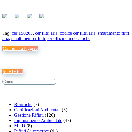
Tag:
cer 150203
,
cer filtri aria
,
codice cer filtri aria
,
smaltimento filtri
aria
,
smaltimento rifiuti per officine meccaniche
Continua a leggere
Vuoi maggiori informazioni sui nostri servizi?
SCRIVICI
Categorie Articoli
Bonifiche
(7)
Certificazioni Ambientali
(5)
Gestione Rifiuti
(126)
Inquinamento Ambientale
(37)
MUD
(8)
Rifiuti Automotive
(41)