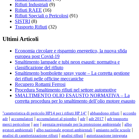
Rifiuti Industriali
(9)
Rifiuti RAEE
(16)
Rifiuti Speciali o Pericolosi
(91)
SISTRI
(8)
Trasporto Rifiuti
(32)
Ultimi Articoli
Economia circolare e risparmio energetico, la nuova sfida
europea post Covid-19
Smaltimento lampade e tubi neon esausti: normativa e
classificazione del rifiuto
Smaltimento bombolette spray vuote – La corretta gestione
dei rifiuti nelle officine meccaniche
Recupero Rottami Ferrosi
Procedura Smaltimento rifiuti nel settore automotive
SMALTIMENTO OLIO ESAUSTO NORMATIVA – La
corretta procedura per lo smaltimento dell’olio motore esausto
Tags
|
|
"caratteristica di pericolo HP14 per i rifiuti HP 14"
abbandono rifiuti
accordo
|
|
|
|
|
adr
accumulatori
accumulatori al piombo
adr
adr 2017
adr trasporto
|
|
|
merci pericolose
aee
agenzia regionale per la protezione ambientale
albo
|
|
|
gestori ambientali
albo nazionale gestori ambientali
amianto nelle scuole
|
|
analisi di caratterizzazione rifiuti
analisi rifiuti
autorizzazione integrata