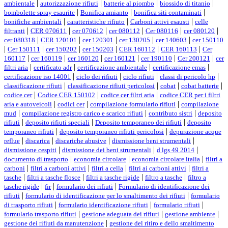
|
|
|
|
ambientale
autorizzazione rifiuti
batterie al piombo
biossido di titanio
|
|
|
bombolette spray esaurite
Bonifica amianto
bonifica siti contaminati
|
|
|
bonifiche ambientali
caratteristiche rifiuto
Carboni attivi esausti
celle
|
|
|
|
|
|
filtranti
CER 070611
cer 070612
cer 080112
Cer 080116
cer 080120
|
|
|
|
|
cer 080318
CER 120101
cer 120301
cer 130205
cer 140603
cer 150110
|
|
|
|
|
|
Cer 150111
cer 150202
cer 150203
CER 160112
CER 160113
Cer
|
|
|
|
|
|
160117
cer 160119
cer 160120
cer 160121
cer 190110
Cer 200121
cer
|
|
|
|
filtri aria
certificato adr
certificazione ambientale
certificazione emas
|
|
|
|
certificazione iso 14001
ciclo dei rifiuti
ciclo rifiuti
classi di pericolo hp
|
|
|
|
classificazione rifiuti
classificazione rifiuti pericolosi
cobat
cobat batterie
|
|
|
codice cer
Codice CER 150102
codice cer filtri aria
codice CER per i filtri
|
|
|
aria e autoveicoli
codici cer
compilazione formulario rifiuti
compilazione
|
|
|
mud
compilazione registro carico e scarico rifiuti
contributo sistri
deposito
|
|
|
rifiuti
deposito rifiuti speciali
Deposito temporaneo dei rifiuti
deposito
|
|
temporaneo rifiuti
deposito temporaneo rifiuti pericolosi
depurazione acque
|
|
|
|
reflue
discarica
discariche abusive
dismissione beni strumentali
|
|
|
dismissione cespiti
dismissione dei beni strumentali
d lgs 49 2014
|
|
|
documento di trasporto
economia circolare
economia circolare italia
filtri a
|
|
|
|
carboni
filtri a carboni attivi
filtri a cella
filtri ai carboni attivi
filtri a
|
|
|
|
tasche
filtri a tasche flosce
filtri a tasche rigide
filtro a tasche
filtro a
|
|
|
tasche rigide
fir
formulario dei rifiuti
Formulario di identificazione dei
|
|
rifiuti
formulario di identificazione per lo smaltimento dei rifiuti
formulario
|
|
|
di trasporto rifiuti
formulario identificazione rifiuti
formulario rifiuti
|
|
|
formulario trasporto rifiuti
gestione adeguata dei rifiuti
gestione ambiente
|
gestione dei rifiuti da manutenzione
gestione del ritiro e dello smaltimento