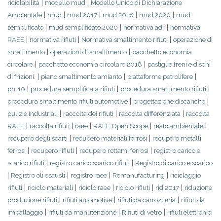
|
|
riciclabilità
modello mud
Modello Unico di Dichiarazione
|
|
|
|
|
Ambientale
mud
mud 2017
mud 2018
mud 2020
mud
|
|
|
semplificato
mud semplificato 2020
normativa adr
normativa
|
|
|
RAEE
normativa rifiuti
Normativa smaltimento rifiuti
operazione di
|
|
smaltimento
operazioni di smaltimento
pacchetto economia
|
|
circolare
pacchetto economia circolare 2018
pastiglie freni e dischi
|
|
|
di frizioni.
piano smaltimento amianto
piattaforme petrolifere
|
|
|
pm10
procedura semplificata rifiuti
procedura smaltimento rifiuti
|
|
procedura smaltimento rifiuti automotive
progettazione discariche
|
|
|
pulizie industriali
raccolta dei rifiuti
raccolta differenziata
raccolta
|
|
|
|
|
RAEE
raccolta rifiuti
raee
RAEE Open Scope
reato ambientale
|
|
recupero degli scarti
recupero materiali ferrosi
recupero metalli
|
|
|
ferrosi
recupero rifiuti
recupero rottami ferrosi
registro carico e
|
|
scarico rifiuti
registro carico scarico rifiuti
Registro di carico e scarico
|
|
|
|
Registro oli esausti
registro raee
Remanufacturing
riciclaggio
|
|
|
|
|
rifiuti
riciclo materiali
riciclo raee
riciclo rifiuti
rid 2017
riduzione
|
|
|
produzione rifiuti
rifiuti automotive
rifiuti da carrozzeria
rifiuti da
|
|
|
imballaggio
rifiuti da manutenzione
Rifiuti di vetro
rifiuti elettronici