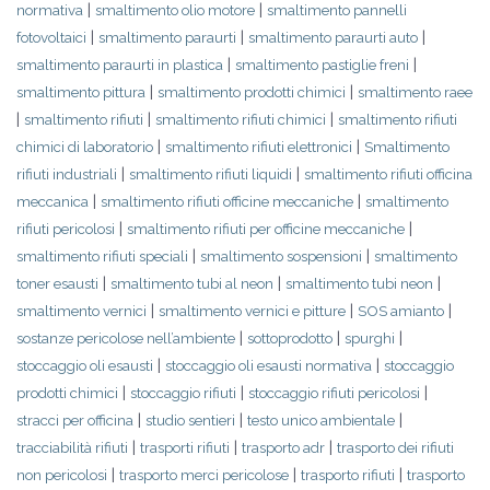
|
|
normativa
smaltimento olio motore
smaltimento pannelli
|
|
|
fotovoltaici
smaltimento paraurti
smaltimento paraurti auto
|
|
smaltimento paraurti in plastica
smaltimento pastiglie freni
|
|
smaltimento pittura
smaltimento prodotti chimici
smaltimento raee
|
|
|
smaltimento rifiuti
smaltimento rifiuti chimici
smaltimento rifiuti
|
|
chimici di laboratorio
smaltimento rifiuti elettronici
Smaltimento
|
|
rifiuti industriali
smaltimento rifiuti liquidi
smaltimento rifiuti officina
|
|
meccanica
smaltimento rifiuti officine meccaniche
smaltimento
|
|
rifiuti pericolosi
smaltimento rifiuti per officine meccaniche
|
|
smaltimento rifiuti speciali
smaltimento sospensioni
smaltimento
|
|
|
toner esausti
smaltimento tubi al neon
smaltimento tubi neon
|
|
|
smaltimento vernici
smaltimento vernici e pitture
SOS amianto
|
|
|
sostanze pericolose nell’ambiente
sottoprodotto
spurghi
|
|
stoccaggio oli esausti
stoccaggio oli esausti normativa
stoccaggio
|
|
|
prodotti chimici
stoccaggio rifiuti
stoccaggio rifiuti pericolosi
|
|
|
stracci per officina
studio sentieri
testo unico ambientale
|
|
|
tracciabilità rifiuti
trasporti rifiuti
trasporto adr
trasporto dei rifiuti
|
|
|
non pericolosi
trasporto merci pericolose
trasporto rifiuti
trasporto