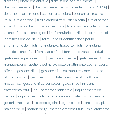
|
|
|
discarica
discariche abusive
dismissione beni strumentali
|
|
|
dismissione cespiti
dismissione dei beni strumentali
d lgs 49 2014
|
|
documento di trasporto
economia circolare
economia circolare
|
|
|
|
italia
filtri a carboni
filtri a carboni attivi
filtri a cella
filtri ai carboni
|
|
|
|
attivi
filtri a tasche
filtri a tasche flosce
filtri a tasche rigide
filtro a
|
|
|
|
tasche
filtro a tasche rigide
fir
formulario dei rifiuti
Formulario di
|
identificazione dei rifiuti
formulario di identificazione per lo
|
|
smaltimento dei rifiuti
formulario di trasporto rifiuti
formulario
|
|
|
identificazione rifiuti
formulario rifiuti
formulario trasporto rifiuti
|
|
gestione adeguata dei rifiuti
gestione ambiente
gestione dei rifiuti da
|
manutenzione
gestione del ritiro e dello smaltimento degli stracci di
|
|
|
officina
gestione rifiuti
gestione rifiuti da manutenzione
gestione
|
|
rifiuti industriali
gestione rifiuti in italia
gestione rifiuti officina
|
|
|
meccanica
gestione rifiuti pericolosi
guida mud
impianti
|
|
trattamento rifiuti
inquinamento ambientale
inquinamento da
|
|
|
petrolio
inquinamento idrico
inquinamento italia
iscrizione albo
|
|
|
|
gestori ambientali
isole ecologiche
legambiente
libro dei cespiti
|
|
|
malaria 2016
malaria 2017
materiale ferroso rifiuti
miglioramento