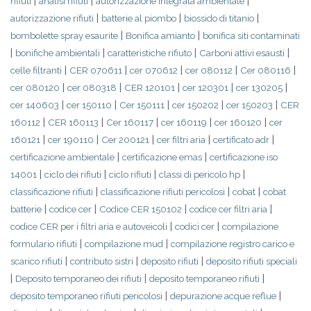
|
|
|
rifiuti
analisi rifiuti
autorizzazione integrata ambientale
|
|
|
autorizzazione rifiuti
batterie al piombo
biossido di titanio
|
|
bombolette spray esaurite
Bonifica amianto
bonifica siti contaminati
|
|
|
|
bonifiche ambientali
caratteristiche rifiuto
Carboni attivi esausti
|
|
|
|
|
celle filtranti
CER 070611
cer 070612
cer 080112
Cer 080116
|
|
|
|
|
cer 080120
cer 080318
CER 120101
cer 120301
cer 130205
|
|
|
|
|
cer 140603
cer 150110
Cer 150111
cer 150202
cer 150203
CER
|
|
|
|
|
160112
CER 160113
Cer 160117
cer 160119
cer 160120
cer
|
|
|
|
|
160121
cer 190110
Cer 200121
cer filtri aria
certificato adr
|
|
certificazione ambientale
certificazione emas
certificazione iso
|
|
|
|
14001
ciclo dei rifiuti
ciclo rifiuti
classi di pericolo hp
|
|
|
classificazione rifiuti
classificazione rifiuti pericolosi
cobat
cobat
|
|
|
|
batterie
codice cer
Codice CER 150102
codice cer filtri aria
|
|
codice CER per i filtri aria e autoveicoli
codici cer
compilazione
|
|
formulario rifiuti
compilazione mud
compilazione registro carico e
|
|
|
scarico rifiuti
contributo sistri
deposito rifiuti
deposito rifiuti speciali
|
|
|
Deposito temporaneo dei rifiuti
deposito temporaneo rifiuti
|
|
deposito temporaneo rifiuti pericolosi
depurazione acque reflue