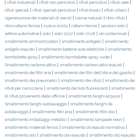
|
|
|
|
|
rifiuti industriali
rifiuti non pericolosi
rifiuti pericolosi
rifiuti raee
|
|
|
|
rifiuti speciali
rifiuti speciali pericolosi
rifiuti tossici
rifiuti urbani
|
|
|
rigenerazione dei materiali di veicoli
risorse naturali
ritiro rifiuti
|
|
|
|
ritiro rottami ferrosi
riuso e riciclo
rottami ferrosi
sanzioni sistri
|
|
|
|
|
settore automotive
sistri
sistri 2017
sistri 2018
siti contaminati
|
|
smaltimento ammortizzatori
smaltimento antigelo
smaltimento
|
|
antigelo esausto
smaltimento batterie auto elettriche
smaltimento
|
|
bombolette spray
smaltimento bombolette spray vuote
|
|
Smaltimento carbone attivo
smaltimento carboni attivi esausti
|
|
smaltimento dei filtri aria
smaltimento dei filtri dell'olio e del gasolio
|
|
smaltimento dei pneumatici
smaltimento dei rifiuti
smaltimento dei
|
|
rifiuti per carrozzeria
smaltimento dei tubi fluorescenti
smaltimento
|
|
di rifiuti provenienti dalle officine
smaltimento fanghi acquosi
|
Smaltimento fanghi autolavaggio
smaltimento fanghi da
|
|
|
autolavaggio
smaltimento filtri aria
smaltimento filtri olio
|
|
smaltimento imballaggi metallici
smaltimento lampade neon
|
|
smaltimento materiali ferrosi
smaltimento oli esausti normativa
|
|
smaltimento olio
smaltimento olio esausto
smaltimento olio esausto