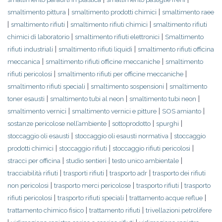
|
|
smaltimento pittura
smaltimento prodotti chimici
smaltimento raee
|
|
|
smaltimento rifiuti
smaltimento rifiuti chimici
smaltimento rifiuti
|
|
chimici di laboratorio
smaltimento rifiuti elettronici
Smaltimento
|
|
rifiuti industriali
smaltimento rifiuti liquidi
smaltimento rifiuti officina
|
|
meccanica
smaltimento rifiuti officine meccaniche
smaltimento
|
|
rifiuti pericolosi
smaltimento rifiuti per officine meccaniche
|
|
smaltimento rifiuti speciali
smaltimento sospensioni
smaltimento
|
|
|
toner esausti
smaltimento tubi al neon
smaltimento tubi neon
|
|
|
smaltimento vernici
smaltimento vernici e pitture
SOS amianto
|
|
|
sostanze pericolose nell’ambiente
sottoprodotto
spurghi
|
|
stoccaggio oli esausti
stoccaggio oli esausti normativa
stoccaggio
|
|
|
prodotti chimici
stoccaggio rifiuti
stoccaggio rifiuti pericolosi
|
|
|
stracci per officina
studio sentieri
testo unico ambientale
|
|
|
tracciabilità rifiuti
trasporti rifiuti
trasporto adr
trasporto dei rifiuti
|
|
|
non pericolosi
trasporto merci pericolose
trasporto rifiuti
trasporto
|
|
|
rifiuti pericolosi
trasporto rifiuti speciali
trattamento acque reflue
|
|
trattamento chimico fisico
trattamento rifiuti
trivellazioni petrolifere