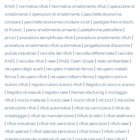
|
|
|
RAEE
normativa rifiuti
Normativa smaltimento rifiuti
operazione di
|
|
smaltimento
operazioni di smaltimento
pacchetto economia
|
|
circolare
pacchetto economia circolare 2018
pastiglie freni e dischi
|
|
|
di frizioni.
piano smaltimento amianto
piattaforme petrolifere
|
|
|
pm10
procedura semplificata rifiuti
procedura smaltimento rifiuti
|
|
procedura smaltimento rifiuti automotive
progettazione discariche
|
|
|
pulizie industriali
raccolta dei rifiuti
raccolta differenziata
raccolta
|
|
|
|
|
RAEE
raccolta rifiuti
raee
RAEE Open Scope
reato ambientale
|
|
recupero degli scarti
recupero materiali ferrosi
recupero metalli
|
|
|
ferrosi
recupero rifiuti
recupero rottami ferrosi
registro carico e
|
|
scarico rifiuti
registro carico scarico rifiuti
Registro di carico e scarico
|
|
|
|
Registro oli esausti
registro raee
Remanufacturing
riciclaggio
|
|
|
|
|
rifiuti
riciclo materiali
riciclo raee
riciclo rifiuti
rid 2017
riduzione
|
|
|
produzione rifiuti
rifiuti automotive
rifiuti da carrozzeria
rifiuti da
|
|
|
imballaggio
rifiuti da manutenzione
Rifiuti di vetro
rifiuti elettronici
|
|
|
|
|
rifiuti industriali
rifiuti non pericolosi
rifiuti pericolosi
rifiuti raee
|
|
|
|
rifiuti speciali
rifiuti speciali pericolosi
rifiuti tossici
rifiuti urbani
|
|
|
rigenerazione dei materiali di veicoli
risorse naturali
ritiro rifiuti