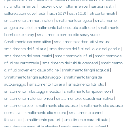
|
|
|
|
ritiro rottami ferrosi
riuso e riciclo
rottami ferrosi
sanzioni sistri
|
|
|
|
|
settore automotive
sistri
sistri 2017
sistri 2018
siti contaminati
|
|
smaltimento ammortizzatori
smaltimento antigelo
smaltimento
|
|
antigelo esausto
smaltimento batterie auto elettriche
smaltimento
|
|
bombolette spray
smaltimento bombolette spray vuote
|
|
Smaltimento carbone attivo
smaltimento carboni attivi esausti
|
|
smaltimento dei filtri aria
smaltimento dei filtri dell'olio e del gasolio
|
|
smaltimento dei pneumatici
smaltimento dei rifiuti
smaltimento dei
|
|
rifiuti per carrozzeria
smaltimento dei tubi fluorescenti
smaltimento
|
|
di rifiuti provenienti dalle officine
smaltimento fanghi acquosi
|
Smaltimento fanghi autolavaggio
smaltimento fanghi da
|
|
|
autolavaggio
smaltimento filtri aria
smaltimento filtri olio
|
|
smaltimento imballaggi metallici
smaltimento lampade neon
|
|
smaltimento materiali ferrosi
smaltimento oli esausti normativa
|
|
smaltimento olio
smaltimento olio esausto
smaltimento olio esausto
|
|
normativa
smaltimento olio motore
smaltimento pannelli
|
|
|
fotovoltaici
smaltimento paraurti
smaltimento paraurti auto
|
|
smaltimento paraurti in plastica
smaltimento pastiglie freni