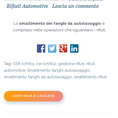
Rifiuti Automotive
Lascia un commento
.
Lo
smaltimento dei fanghi da autolavaggio
è
compreso nelle operazioni che riguardano i rifiuti
speciali. Gli scarichi di un autolavaggio, infatti, possono
presentare residui inquinanti come sostanze chimiche per
lo sgrassamento, oli minerali, parti di vernice, ecc.
Tag:
CER 070611
,
cer 070612
,
gestione rifiuti
,
rifiuti
automotive
,
Smaltimento fanghi autolavaggio
,
smaltimento fanghi da autolavaggio
,
smaltimento rifiuti
CONTINUA A LEGGERE