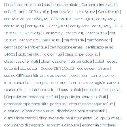
|
|
|
|
bonifiche ambientali
caratteristiche rifiuto
Carboni attivi esausti
|
|
|
|
|
celle filtranti
CER 070611
cer 070612
cer 080112
Cer 080116
|
|
|
|
|
cer 080120
cer 080318
CER 120101
cer 120301
cer 130205
|
|
|
|
|
cer 140603
cer 150110
Cer 150111
cer 150202
cer 150203
CER
|
|
|
|
|
160112
CER 160113
Cer 160117
cer 160119
cer 160120
cer
|
|
|
|
|
160121
cer 190110
Cer 200121
cer filtri aria
certificato adr
|
|
certificazione ambientale
certificazione emas
certificazione iso
|
|
|
|
14001
ciclo dei rifiuti
ciclo rifiuti
classi di pericolo hp
|
|
|
classificazione rifiuti
classificazione rifiuti pericolosi
cobat
cobat
|
|
|
|
batterie
codice cer
Codice CER 150102
codice cer filtri aria
|
|
codice CER per i filtri aria e autoveicoli
codici cer
compilazione
|
|
formulario rifiuti
compilazione mud
compilazione registro carico e
|
|
|
scarico rifiuti
contributo sistri
deposito rifiuti
deposito rifiuti speciali
|
|
|
Deposito temporaneo dei rifiuti
deposito temporaneo rifiuti
|
|
deposito temporaneo rifiuti pericolosi
depurazione acque reflue
|
|
|
discarica
discariche abusive
dismissione beni strumentali
|
|
|
dismissione cespiti
dismissione dei beni strumentali
d lgs 49 2014
|
|
documento di trasporto
economia circolare
economia circolare