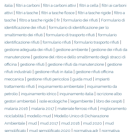
|
|
|
|
italia
filtri a carboni
filtri a carboni attivi
filtri a cella
filtri ai carboni
|
|
|
|
attivi
filtri a tasche
filtri a tasche flosce
filtri a tasche rigide
filtro a
|
|
|
|
tasche
filtro a tasche rigide
fir
formulario dei rifiuti
Formulario di
|
identificazione dei rifiuti
formulario di identificazione per lo
|
|
smaltimento dei rifiuti
formulario di trasporto rifiuti
formulario
|
|
|
identificazione rifiuti
formulario rifiuti
formulario trasporto rifiuti
|
|
gestione adeguata dei rifiuti
gestione ambiente
gestione dei rifiuti da
|
manutenzione
gestione del ritiro e dello smaltimento degli stracci di
|
|
|
officina
gestione rifiuti
gestione rifiuti da manutenzione
gestione
|
|
rifiuti industriali
gestione rifiuti in italia
gestione rifiuti officina
|
|
|
meccanica
gestione rifiuti pericolosi
guida mud
impianti
|
|
trattamento rifiuti
inquinamento ambientale
inquinamento da
|
|
|
petrolio
inquinamento idrico
inquinamento italia
iscrizione albo
|
|
|
|
gestori ambientali
isole ecologiche
legambiente
libro dei cespiti
|
|
|
malaria 2016
malaria 2017
materiale ferroso rifiuti
miglioramento
|
|
riciclabilità
modello mud
Modello Unico di Dichiarazione
|
|
|
|
|
Ambientale
mud
mud 2017
mud 2018
mud 2020
mud
|
|
|
semplificato
mud semplificato 2020
normativa adr
normativa