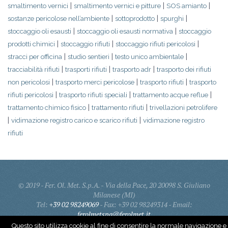
|
|
|
smaltimento vernici
smaltimento vernici e pitture
SOS amianto
|
|
|
sostanze pericolose nell’ambiente
sottoprodotto
spurghi
|
|
stoccaggio oli esausti
stoccaggio oli esausti normativa
stoccaggio
|
|
|
prodotti chimici
stoccaggio rifiuti
stoccaggio rifiuti pericolosi
|
|
|
stracci per officina
studio sentieri
testo unico ambientale
|
|
|
tracciabilità rifiuti
trasporti rifiuti
trasporto adr
trasporto dei rifiuti
|
|
|
non pericolosi
trasporto merci pericolose
trasporto rifiuti
trasporto
|
|
|
rifiuti pericolosi
trasporto rifiuti speciali
trattamento acque reflue
|
|
trattamento chimico fisico
trattamento rifiuti
trivellazioni petrolifere
|
|
vidimazione registro carico e scarico rifiuti
vidimazione registro
rifiuti
© 2019 - Fer. Ol. Met. S.p.A. - Via della Pace, 20 20098 S. Giuliano
Milanese (MI)
Tel:
+39 02 98249069
- Fax: +39 02 98249314 - Email:
ferolmetspa@ferolmet.it
Cap. Soc. 600.000,00 € i.v. - R.E.A. : 1047138 R. I. MI, C.F. e P.Iva :
Questo sito utilizza cookie al fine di consentire la normale navigazione e