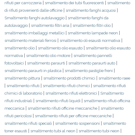
|
|
rifiuti per carrozzeria
smaltimento dei tubi fluorescenti
smaltimento
|
|
di rifiuti provenienti dalle officine
smaltimento fanghi acquosi
|
Smaltimento fanghi autolavaggio
smaltimento fanghi da
|
|
|
autolavaggio
smaltimento filtri aria
smaltimento filtri olio
|
|
smaltimento imballaggi metallici
smaltimento lampade neon
|
|
smaltimento materiali ferrosi
smaltimento oli esausti normativa
|
|
smaltimento olio
smaltimento olio esausto
smaltimento olio esausto
|
|
normativa
smaltimento olio motore
smaltimento pannelli
|
|
|
fotovoltaici
smaltimento paraurti
smaltimento paraurti auto
|
|
smaltimento paraurti in plastica
smaltimento pastiglie freni
|
|
smaltimento pittura
smaltimento prodotti chimici
smaltimento raee
|
|
|
smaltimento rifiuti
smaltimento rifiuti chimici
smaltimento rifiuti
|
|
chimici di laboratorio
smaltimento rifiuti elettronici
Smaltimento
|
|
rifiuti industriali
smaltimento rifiuti liquidi
smaltimento rifiuti officina
|
|
meccanica
smaltimento rifiuti officine meccaniche
smaltimento
|
|
rifiuti pericolosi
smaltimento rifiuti per officine meccaniche
|
|
smaltimento rifiuti speciali
smaltimento sospensioni
smaltimento
|
|
|
toner esausti
smaltimento tubi al neon
smaltimento tubi neon