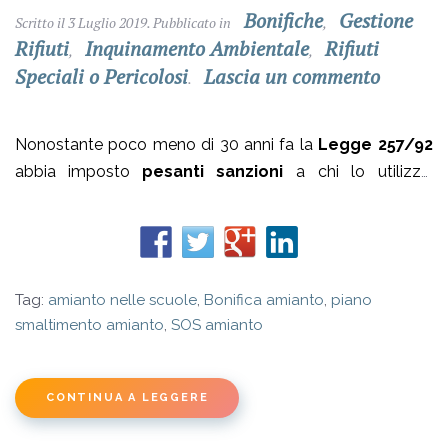
Bonifiche
Gestione
Scritto il
3 Luglio 2019
. Pubblicato in
,
Rifiuti
Inquinamento Ambientale
Rifiuti
,
,
Speciali o Pericolosi
Lascia un commento
.
Nonostante poco meno di 30 anni fa la
Legge 257/92
abbia imposto
pesanti sanzioni
a chi lo utilizza,
l’amianto continua ad essere un problema serio e
preoccupante in Italia.
Tag:
amianto nelle scuole
,
Bonifica amianto
,
piano
smaltimento amianto
,
SOS amianto
CONTINUA A LEGGERE