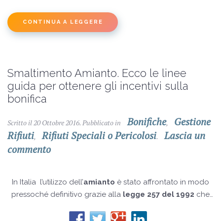
CONTINUA A LEGGERE
Smaltimento Amianto. Ecco le linee
guida per ottenere gli incentivi sulla
bonifica
Bonifiche
Gestione
Scritto il
20 Ottobre 2016
. Pubblicato in
,
Rifiuti
Rifiuti Speciali o Pericolosi
Lascia un
,
.
commento
In Italia l’utilizzo dell’
amianto
è stato affrontato in modo
pressoché definitivo grazie alla
legge 257 del 1992
che
ne ha vietato l’utilizzo in ogni settore data la sua alta
pericolosità per la salute pubblica.