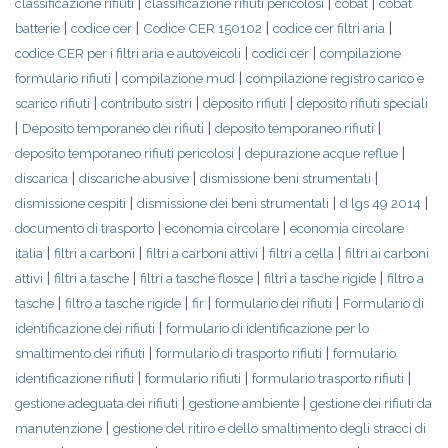
|
|
|
classificazione rifiuti
classificazione rifiuti pericolosi
cobat
cobat
|
|
|
|
batterie
codice cer
Codice CER 150102
codice cer filtri aria
|
|
codice CER per i filtri aria e autoveicoli
codici cer
compilazione
|
|
formulario rifiuti
compilazione mud
compilazione registro carico e
|
|
|
scarico rifiuti
contributo sistri
deposito rifiuti
deposito rifiuti speciali
|
|
|
Deposito temporaneo dei rifiuti
deposito temporaneo rifiuti
|
|
deposito temporaneo rifiuti pericolosi
depurazione acque reflue
|
|
|
discarica
discariche abusive
dismissione beni strumentali
|
|
|
dismissione cespiti
dismissione dei beni strumentali
d lgs 49 2014
|
|
documento di trasporto
economia circolare
economia circolare
|
|
|
|
italia
filtri a carboni
filtri a carboni attivi
filtri a cella
filtri ai carboni
|
|
|
|
attivi
filtri a tasche
filtri a tasche flosce
filtri a tasche rigide
filtro a
|
|
|
|
tasche
filtro a tasche rigide
fir
formulario dei rifiuti
Formulario di
|
identificazione dei rifiuti
formulario di identificazione per lo
|
|
smaltimento dei rifiuti
formulario di trasporto rifiuti
formulario
|
|
|
identificazione rifiuti
formulario rifiuti
formulario trasporto rifiuti
|
|
gestione adeguata dei rifiuti
gestione ambiente
gestione dei rifiuti da
|
manutenzione
gestione del ritiro e dello smaltimento degli stracci di