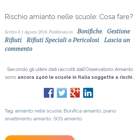
Rischio amianto nelle scuole: Cosa fare?
Bonifiche
Gestione
Scritto il
1 Agosto 2018
. Pubblicato in
,
Rifiuti
Rifiuti Speciali o Pericolosi
Lascia un
,
.
commento
Secondo gli ultimi dati raccolti dall’Osservatorio Amianto
sono
ancora 2400 le scuole in Italia soggette a rischio
amianto
, un problema che si pensava fosse stato
completamente eliminato ma che ancora oggi non trova
soluzione.
Tag:
amianto nelle scuole
,
Bonifica amianto
,
piano
smaltimento amianto
,
SOS amianto