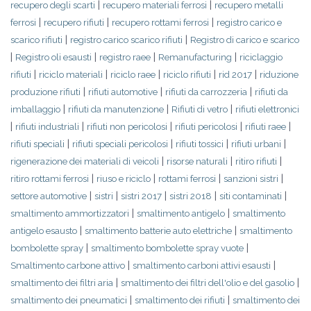
|
|
recupero degli scarti
recupero materiali ferrosi
recupero metalli
|
|
|
ferrosi
recupero rifiuti
recupero rottami ferrosi
registro carico e
|
|
scarico rifiuti
registro carico scarico rifiuti
Registro di carico e scarico
|
|
|
|
Registro oli esausti
registro raee
Remanufacturing
riciclaggio
|
|
|
|
|
rifiuti
riciclo materiali
riciclo raee
riciclo rifiuti
rid 2017
riduzione
|
|
|
produzione rifiuti
rifiuti automotive
rifiuti da carrozzeria
rifiuti da
|
|
|
imballaggio
rifiuti da manutenzione
Rifiuti di vetro
rifiuti elettronici
|
|
|
|
|
rifiuti industriali
rifiuti non pericolosi
rifiuti pericolosi
rifiuti raee
|
|
|
|
rifiuti speciali
rifiuti speciali pericolosi
rifiuti tossici
rifiuti urbani
|
|
|
rigenerazione dei materiali di veicoli
risorse naturali
ritiro rifiuti
|
|
|
|
ritiro rottami ferrosi
riuso e riciclo
rottami ferrosi
sanzioni sistri
|
|
|
|
|
settore automotive
sistri
sistri 2017
sistri 2018
siti contaminati
|
|
smaltimento ammortizzatori
smaltimento antigelo
smaltimento
|
|
antigelo esausto
smaltimento batterie auto elettriche
smaltimento
|
|
bombolette spray
smaltimento bombolette spray vuote
|
|
Smaltimento carbone attivo
smaltimento carboni attivi esausti
|
|
smaltimento dei filtri aria
smaltimento dei filtri dell'olio e del gasolio
|
|
smaltimento dei pneumatici
smaltimento dei rifiuti
smaltimento dei