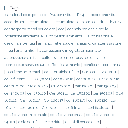
Tags
|
|
"caratteristica di pericolo HP14 per i rifiuti HP 14"
abbandono rifiuti
|
|
|
|
|
accordo adr
accumulatori
accumulatori al piombo
adr
adr 2017
|
|
adr trasporto merci pericolose
aee
agenzia regionale per la
|
|
protezione ambientale
albo gestori ambientali
albo nazionale
|
|
gestori ambientali
amianto nelle scuole
analisi di caratterizzazione
|
|
|
rifiuti
analisi rifiuti
autorizzazione integrata ambientale
|
|
|
autorizzazione rifiuti
batterie al piombo
biossido di titanio
|
|
bombolette spray esaurite
Bonifica amianto
bonifica siti contaminati
|
|
|
|
bonifiche ambientali
caratteristiche rifiuto
Carboni attivi esausti
|
|
|
|
|
celle filtranti
CER 070611
cer 070612
cer 080112
Cer 080116
|
|
|
|
|
cer 080120
cer 080318
CER 120101
cer 120301
cer 130205
|
|
|
|
|
cer 140603
cer 150110
Cer 150111
cer 150202
cer 150203
CER
|
|
|
|
|
160112
CER 160113
Cer 160117
cer 160119
cer 160120
cer
|
|
|
|
|
160121
cer 190110
Cer 200121
cer filtri aria
certificato adr
|
|
certificazione ambientale
certificazione emas
certificazione iso
|
|
|
|
14001
ciclo dei rifiuti
ciclo rifiuti
classi di pericolo hp