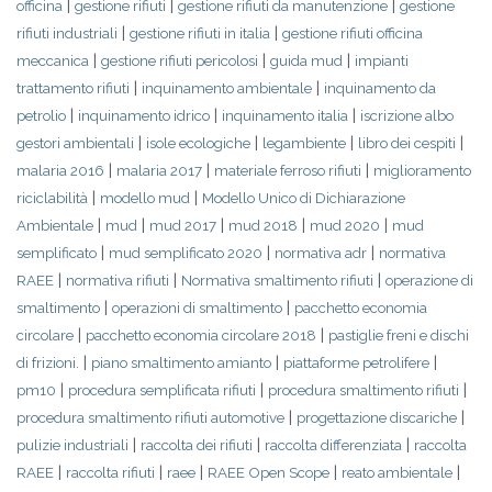
|
|
|
officina
gestione rifiuti
gestione rifiuti da manutenzione
gestione
|
|
rifiuti industriali
gestione rifiuti in italia
gestione rifiuti officina
|
|
|
meccanica
gestione rifiuti pericolosi
guida mud
impianti
|
|
trattamento rifiuti
inquinamento ambientale
inquinamento da
|
|
|
petrolio
inquinamento idrico
inquinamento italia
iscrizione albo
|
|
|
|
gestori ambientali
isole ecologiche
legambiente
libro dei cespiti
|
|
|
malaria 2016
malaria 2017
materiale ferroso rifiuti
miglioramento
|
|
riciclabilità
modello mud
Modello Unico di Dichiarazione
|
|
|
|
|
Ambientale
mud
mud 2017
mud 2018
mud 2020
mud
|
|
|
semplificato
mud semplificato 2020
normativa adr
normativa
|
|
|
RAEE
normativa rifiuti
Normativa smaltimento rifiuti
operazione di
|
|
smaltimento
operazioni di smaltimento
pacchetto economia
|
|
circolare
pacchetto economia circolare 2018
pastiglie freni e dischi
|
|
|
di frizioni.
piano smaltimento amianto
piattaforme petrolifere
|
|
|
pm10
procedura semplificata rifiuti
procedura smaltimento rifiuti
|
|
procedura smaltimento rifiuti automotive
progettazione discariche
|
|
|
pulizie industriali
raccolta dei rifiuti
raccolta differenziata
raccolta
|
|
|
|
|
RAEE
raccolta rifiuti
raee
RAEE Open Scope
reato ambientale